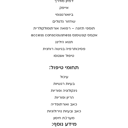
דמיון מודרך
אייפק
ביואורגונומי
שחזור גלגולים
תוספי תזונה – רפואה אורתומולקולרית
אקסס קונשסנס access consciousness
תטא הילינג
פסיכותרפיה בגישה רוחנית
טיפול אונטסו
תחומי טיפול:
עיכול
בעיות רגשיות
גינקולוגיה ופוריות
הריון ופוריות
כאב ואורתופדיה
כאב ובעיות נוירולוגיות
מערכת חיסון
מידע נוסף: