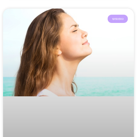
גופנפש