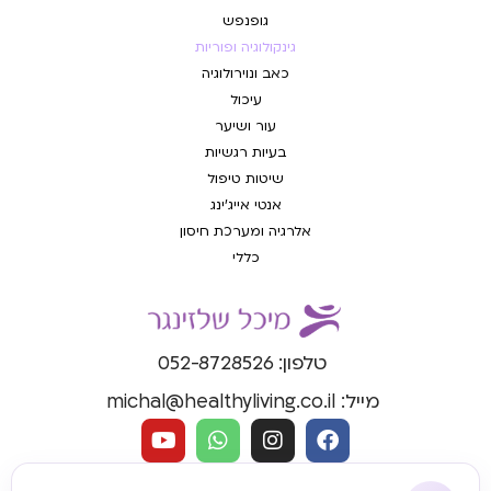
גופנפש
גינקולוגיה ופוריות
כאב ונוירולוגיה
עיכול
עור ושיער
בעיות רגשיות
שיטות טיפול
אנטי אייג'ינג
אלרגיה ומערכת חיסון
כללי
טלפון: 052-8728526
מייל: michal@healthyliving.co.il