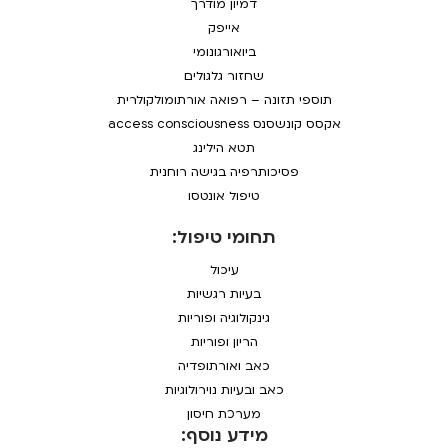
דמיון מודרך
אייפק
ביואורגונומי
שחזור גלגולים
תוספי תזונה – רפואה אורתומולקולרית
אקסס קונשסנס access consciousness
תטא הילינג
פסיכותרפיה בגישה רוחנית
טיפול אונטסו
תחומי טיפול:
עיכול
בעיות רגשיות
גינקולוגיה ופוריות
הריון ופוריות
כאב ואורתופדיה
כאב ובעיות נוירולוגיות
מערכת חיסון
מידע נוסף: