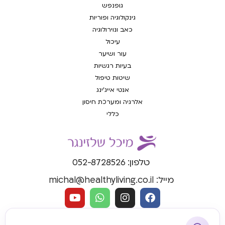
גופנפש
גינקולוגיה ופוריות
כאב ונוירולוגיה
עיכול
עור ושיער
בעיות רגשיות
שיטות טיפול
אנטי אייג'ינג
אלרגיה ומערכת חיסון
כללי
טלפון: 052-8728526
מייל: michal@healthyliving.co.il