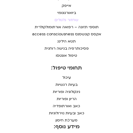
אייפק
ביואורגונומי
שחזור גלגולים
תוספי תזונה – רפואה אורתומולקולרית
אקסס קונשסנס access consciousness
תטא הילינג
פסיכותרפיה בגישה רוחנית
טיפול אונטסו
תחומי טיפול:
עיכול
בעיות רגשיות
גינקולוגיה ופוריות
הריון ופוריות
כאב ואורתופדיה
כאב ובעיות נוירולוגיות
מערכת חיסון
מידע נוסף: