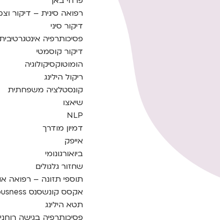
פרחי באך
רפואה סינית – דיקור וצ
דיקור סיני
פסיכותרפיה אינטגרטיבית
דיקור קוסמטי
הומוטוקסיקולוגיה
ריקול הילינג
קונסטלציה משפחתית
שיאצו
NLP
דמיון מודרך
אייפק
ביואורגונומי
שחזור גלגולים
תוספי תזונה – רפואה או
אקסס קונשסנס access consciousness
תטא הילינג
פסיכותרפיה בגישה רוחני