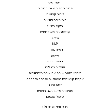
דיקור סיני
פסיכותרפיה אינטגרטיבית
דיקור קוסמטי
הומוטוקסיקולוגיה
ריקול הילינג
קונסטלציה משפחתית
שיאצו
NLP
דמיון מודרך
אייפק
ביואורגונומי
שחזור גלגולים
תוספי תזונה – רפואה אורתומולקולרית
אקסס קונשסנס access consciousness
תטא הילינג
פסיכותרפיה בגישה רוחנית
טיפול אונטסו
תחומי טיפול: