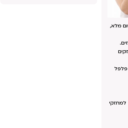
ום מלא,
ים.
קים
 פלפל
 למחזקי