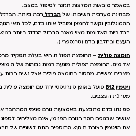
במאמר מובאות המלצות תזונה לטיפול במצב.
מבחינה מערבית חשיבותו של
הברזל
רבה ביותר. הברזל 
ההמוגלובין נקשר לחמצן ומוביל אותו בדם, לכל תאי הגוף.
בכדוריות האדומות מצוי מאגר הברזל הגדול ביותר בגוף. ק
העצם ובחלבון בדם (טרנספרין).
חומצה פולית
אדומים. החומצה הפולית מונעת רמות גבוהות של הומוציס
מצבים נפשיים. מחסור בחומצה פולית אצל נשים הרות על
ויטמין B12
פועל באופן סינרגיסטי יחד עם חומצה פולית ביצ
מערכת העצבים.
ספיגתו בדם מתבצעת באמצעות גורם פנימי המתחבר אל הו
את הויטמין בצורת תוסף. התוספים התת לשוניים של חברות