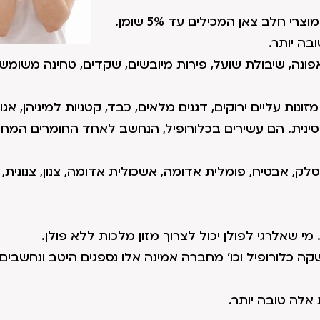
מוצרי חלב וביצים – מכילים B12. מובן שרצוי לצרוך מוצרי חלב צאן המכילים עד 5% שומן.
בה יותר.
אפונה, שיבולת שועל, פירות מיובשים, שקדים, טחינה משומש
ונות עליים ירוקים, דגנים מלאים, כבד, קטניות למיניהן, אגוז
סינית. הם עשירים בכלורופיל, הנחשב לאחד החומרים המחז
, סלק, אבטיח, פומלית אדומה, אשכולית אדומה, צנון, צנונית,
 מי שאלרגי לפולן יכול לצרוך מזון מלכות ללא פולן.
קה כלורופיל וכו' מחברה אמינה אלו נספגים היטב ונחשבים
 אלה טובה יותר.