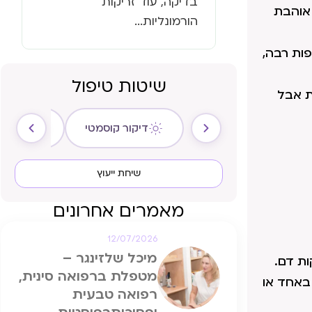
בדיקה, עוד זריקות
 אוהבת
הורמונליות...
ות רבה,
שיטות טיפול
ת אבל
דיקור קוסמטי
ריקול ה
שיחת ייעוץ
מאמרים אחרונים
12/07/2026
מיכל שלזינגר –
ת דם.
מטפלת ברפואה סינית,
ין) – חסר באחד או
רפואה טבעית