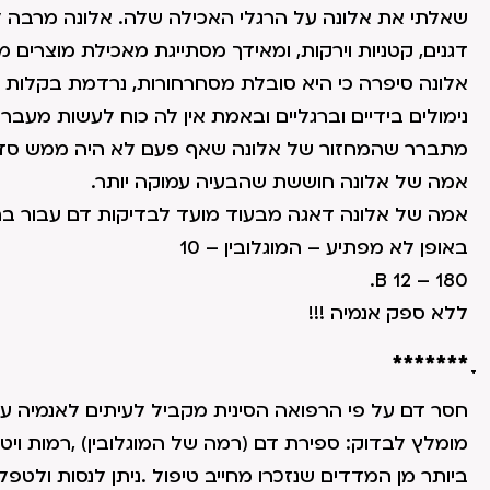
שאלתי את אלונה על הרגלי האכילה שלה. אלונה מרבה לאכ
דגנים, קטניות וירקות, ומאידך מסתייגת מאכילת מוצרים מן 
אלונה סיפרה כי היא סובלת מסחרחורות, נרדמת בקלות 
נימולים בידיים וברגליים ובאמת אין לה כוח לעשות מעבר
מתברר שהמחזור של אלונה שאף פעם לא היה ממש סדיר, 
אמה של אלונה חוששת שהבעיה עמוקה יותר.
אמה של אלונה דאגה מבעוד מועד לבדיקות דם עבור ב
באופן לא מפתיע – המוגלובין – 10
B 12 – 180.
ללא ספק אנמיה !!!
ָָָָָָָָָ*******
חסר דם על פי הרפואה הסינית מקביל לעיתים לאנמיה ע
ביותר מן המדדים שנזכרו מחייב טיפול .ניתן לנסות ולטפ