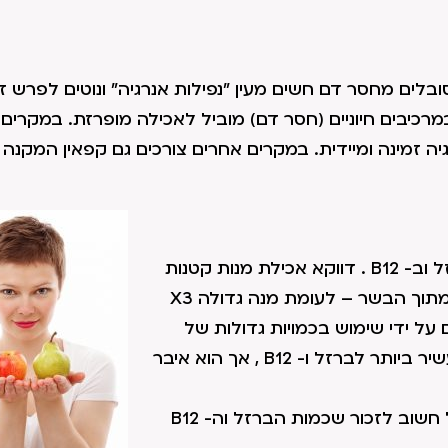
בלים מחסר דם חשים מעין "נפילות אנרגיה" ונוטים לפרש ז
מרכיבים חיוניים (חסר דם) מוביל לאכילה מופרזת. במקרים 
יה זמינה ומיידית. במקרים אחרים צורכים גם קפאין המקנה
מזונות בשריים (עוף ובקר) הם העשירים ביותר בברזל וב- B12 . דווקא אכילת מנות קטנות
מדי יום תאפשר ספיגה טובה יותר של מרכיבי הדם מתוך הבשר – לעומת מנה גדולה X3
ל ידי שימוש בכמויות גדולות של
מלח) מכיל פחות ברזל ו-B12. כבד- הוא המקור העשיר ביותר לברזל ו- B12 , אך הוא איבר
דגים – על פי הרפואה הסינית הם מחזקי דם – אבל חשוב לזכור שכמות הברזל וה- B12