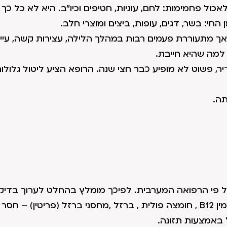
ול פחמימות: לחם, עוגיות, חטיפים וכיו"ב. היא לא כל כך
החי: בשר, דגים, עופות, ביצים ומוצרי חלב.
אך מתעוררת פעמים רבות במהלך הלילה, עצירות קשה, עייפ
 למה שהיא חייבת.
פשוט לא מופיע כבר חצי שנה. הרופא הציע ליטול גלולו
תה.
ל פי הרפואה המערבית. לפיכך מומלץ בהחלט לערוך בדיקו
מומלץ לבדוק: ספירת דם (רמה של המוגלובין) ,רמות ויטמין B12 , חומצה פולית , ברזל ,מחסני ברזל (פריט
ל באמצעות תזונה.