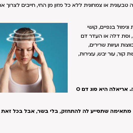
ה טבעונית או צמחונית ללא כל מזון מן החי, חייבים לצרוך את
נימול בגפיים, קושי
וסת דלה או העדר דם
וצות ועיוות שרירים,
קור, עור יבש, עצירות,
תשאלתי את אלונה ואת אמה לגבי הרגלי האכילה שלה. אריאלה היא סוג דם O
נה מתאימה שתסייע לה להתחזק, בלי בשר, אבל בכל זאת 