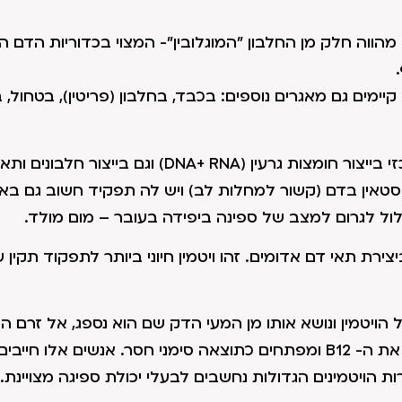
מהווה חלק מן החלבון "המוגלובין"- המצוי בכדוריות הדם ה
יימים גם מאגרים נוספים: בכבד, בחלבון (פריטין), בטחול, 
– החומצה הפולית היא בעלת תפקיד מרכזי בייצור חומצות גרעין (DNA+ RNA) וגם בייצור חל
טאין בדם (קשור למחלות לב) ויש לה תפקיד חשוב גם באיז
ול לגרום למצב של ספינה ביפידה בעובר – מום מולד.
ירת תאי דם אדומים. זהו ויטמין חיוני ביותר לתפקוד תקין 
יטמין ונושא אותו מן המעי הדק שם הוא נספג, אל זרם ה
אנשים שבגופם חסר הגורם הפנימי, אינם מצליחים לספוג את ה- B12 ומפתחים כתוצאה סימני חסר. אנשים אל
 הויטמינים הגדולות נחשבים לבעלי יכולת ספיגה מצויינת.