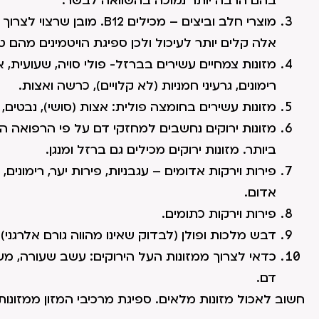
בהם הרבה יותר נמוכה בהשוואה לבשר.
אלה קלים יותר לעיכול ולכן ספיגת הויטמינים מהם טו
מזונות צמחיים עשירים בברזל- פולי סויה, שעועית, 
רימונים, גרעיני חמניות (לא קלויים), כרשה ואצות.
מזונות עשירים בחומצה פולית: אצות (סושי), נבטים, מז
מזונות ירוקים נחשבים למחזקי דם על פי הרפואה ה
ביותר. מזונות ירוקים מכילים גם ברזל ומנגן.
פירות וירקות אדומים – עגבניות, פירות יער, רימונים
אדום.
פירות וירקות כתומים.
דבש מלכות ופולן (לבדוק שאינו מהווה גורם אלרגני).
כדאי לצרוך ממזונות העל הירוקים: עשב שעורה, מש
דם.
חשוב לאכול מזונות מלאים. ספיגת מרכיבי המזון ממזונות