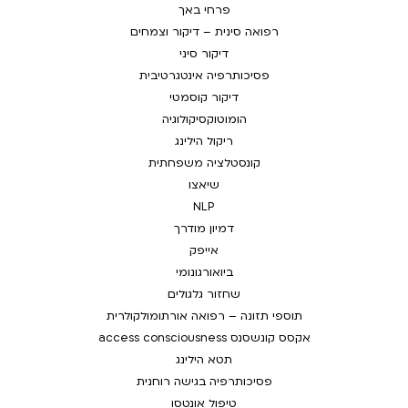
פרחי באך
רפואה סינית – דיקור וצמחים
דיקור סיני
פסיכותרפיה אינטגרטיבית
דיקור קוסמטי
הומוטוקסיקולוגיה
ריקול הילינג
קונסטלציה משפחתית
שיאצו
NLP
דמיון מודרך
אייפק
ביואורגונומי
שחזור גלגולים
תוספי תזונה – רפואה אורתומולקולרית
אקסס קונשסנס access consciousness
תטא הילינג
פסיכותרפיה בגישה רוחנית
טיפול אונטסו