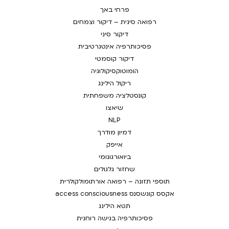
פרחי באך
רפואה סינית – דיקור וצמחים
דיקור סיני
פסיכותרפיה אינטגרטיבית
דיקור קוסמטי
הומוטוקסיקולוגיה
ריקול הילינג
קונסטלציה משפחתית
שיאצו
NLP
דמיון מודרך
אייפק
ביואורגונומי
שחזור גלגולים
תוספי תזונה – רפואה אורתומולקולרית
אקסס קונשסנס access consciousness
תטא הילינג
פסיכותרפיה בגישה רוחנית