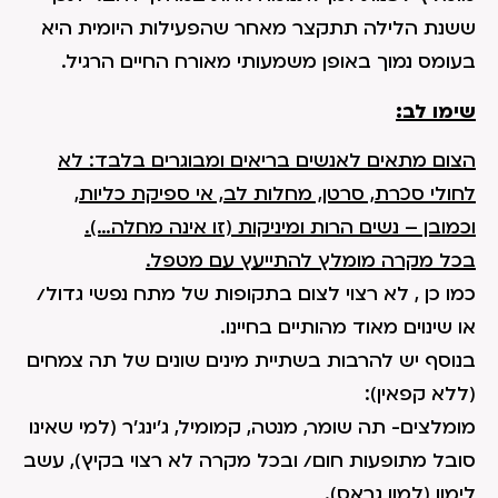
ששנת הלילה תתקצר מאחר שהפעילות היומית היא
בעומס נמוך באופן משמעותי מאורח החיים הרגיל.
שימו לב:
הצום מתאים לאנשים בריאים ומבוגרים בלבד: לא
לחולי סכרת, סרטן, מחלות לב, אי ספיקת כליות,
וכמובן – נשים הרות ומיניקות (זו אינה מחלה…).
בכל מקרה מומלץ להתייעץ עם מטפל.
כמו כן , לא רצוי לצום בתקופות של מתח נפשי גדול/
או שינוים מאוד מהותיים בחיינו.
בנוסף יש להרבות בשתיית מינים שונים של תה צמחים
(ללא קפאין):
מומלצים- תה שומר, מנטה, קמומיל, ג'ינג'ר (למי שאינו
סובל מתופעות חום/ ובכל מקרה לא רצוי בקיץ), עשב
לימון (למון גראס).