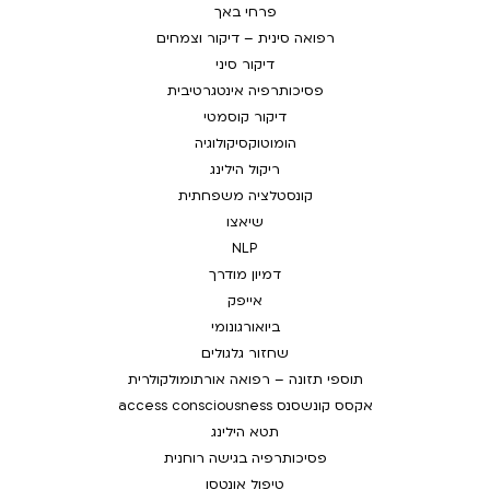
פרחי באך
רפואה סינית – דיקור וצמחים
דיקור סיני
פסיכותרפיה אינטגרטיבית
דיקור קוסמטי
הומוטוקסיקולוגיה
ריקול הילינג
קונסטלציה משפחתית
שיאצו
NLP
דמיון מודרך
אייפק
ביואורגונומי
שחזור גלגולים
תוספי תזונה – רפואה אורתומולקולרית
אקסס קונשסנס access consciousness
תטא הילינג
פסיכותרפיה בגישה רוחנית
טיפול אונטסו