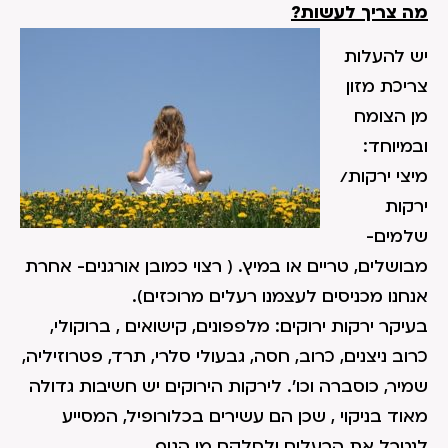
מה צריך לעשות?
יש להעלות
צריכת מזון
מן הצומח
ובמיוחד:
מיצי ירקות/
ירקות
שלמים-
מבושלים, טריים או במיץ. ( רצוי כמובן אורגנים- אחרת
אנחנו מכניסים לעצמנו רעלים מרוכזים).
בעיקר ירקות ירוקים: מלפפונים, קישואים , ברוקולי,
כרוב ניצנים, כרוב, חסה, גבעולי סלרי, תרד, פטרוזיליה,
שמיר, כוסברה וכו'. לירקות הירוקים יש חשיבות גדולה
מאוד בניקוי , שכן הם עשירים בכלורופיל, המסייע
לנטרל את הרעלים ולסלקם מן הגוף.