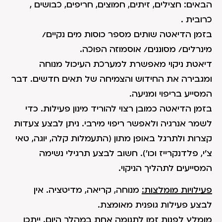
הבאים: חצילים, זיתים, חמוצים, חריפים, כבושים ,
כרובית .
בזמן הדיאטה שותים מספר כוסות מים נקיים/
מינרלים/ מסוננים/ אוסמוזה הפוכה.
דיאטת ניקוי מאפשרת למערכת העיכול מנוחה
ומגבירה את החידוש והצמיחה של תאים חדשים. דבר
המסייע בריפוי ומניעה.
בזמן הדיאטה כמובן רצוי להוריד מינון פעילות. כדי
לשמר אנרגיה ולאפשר ריפוי מירבי. ניתן לבצע צעדות
קצרות ולתרגל באופן מתון (התעמלות קלה, יוגה, טאי
צ'י, פלדנקרייז וכו'). חשוב לבצע תרגילי נשימה
המסייעים לתהליך הניקוי.
פעילויות מומלצות:
מנוחה, קריאה, מדיטציה. אין
לבצע פעילות גופנית מאומצת.
מומלץ לפנות זמן לתנומה אחת במהלך היום. ייתכן