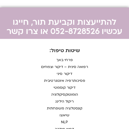
להתייעצות וקביעת תור, חייגו
עכשיו 052-8728526 או צרו קשר
שיטות טיפול:
פרחי באך
רפואה סינית – דיקור וצמחים
דיקור סיני
פסיכותרפיה אינטגרטיבית
דיקור קוסמטי
הומוטוקסיקולוגיה
ריקול הילינג
קונסטלציה משפחתית
שיאצו
NLP