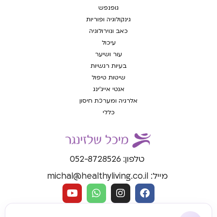
גופנפש
גינקולוגיה ופוריות
כאב ונוירולוגיה
עיכול
עור ושיער
בעיות רגשיות
שיטות טיפול
אנטי אייג'ינג
אלרגיה ומערכת חיסון
כללי
טלפון: 052-8728526
מייל: michal@healthyliving.co.il