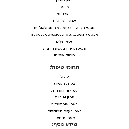
דמיון מודרך
אייפק
ביואורגונומי
שחזור גלגולים
תוספי תזונה – רפואה אורתומולקולרית
אקסס קונשסנס access consciousness
תטא הילינג
פסיכותרפיה בגישה רוחנית
טיפול אונטסו
תחומי טיפול:
עיכול
בעיות רגשיות
גינקולוגיה ופוריות
הריון ופוריות
כאב ואורתופדיה
כאב ובעיות נוירולוגיות
מערכת חיסון
מידע נוסף: