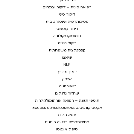
פרחי באך
רפואה סינית – דיקור וצמחים
דיקור סיני
פסיכותרפיה אינטגרטיבית
דיקור קוסמטי
הומוטוקסיקולוגיה
ריקול הילינג
קונסטלציה משפחתית
שיאצו
NLP
דמיון מודרך
אייפק
ביואורגונומי
שחזור גלגולים
תוספי תזונה – רפואה אורתומולקולרית
אקסס קונשסנס access consciousness
תטא הילינג
פסיכותרפיה בגישה רוחנית
טיפול אונטסו