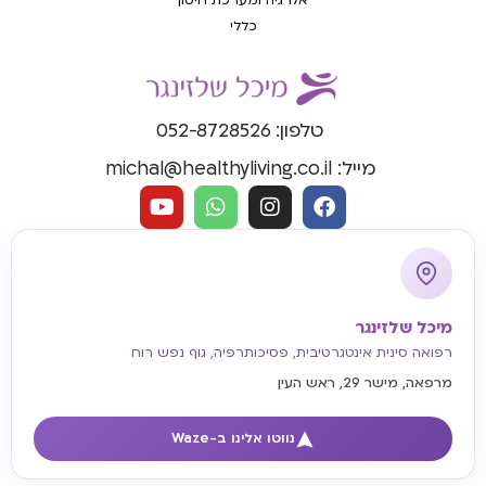
אלרגיה ומערכת חיסון
כללי
טלפון: 052-8728526
מייל: michal@healthyliving.co.il
מיכל שלזינגר
רפואה סינית אינטגרטיבית, פסיכותרפיה, גוף נפש רוח
מרפאה, מישר 29, ראש העין
נווטו אלינו ב-Waze