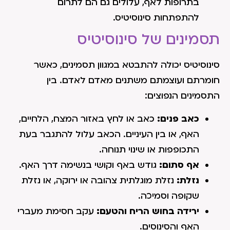
בתרופות לאף, עלולים גם הם לתרום
להתפתחות סינוסיטיס.
תסמינים של סינוסיטיס
סינוסיטיס יכולה להתבטא במגוון תסמינים, כאשר
חומרתם ועוצמתם משתנים מאדם לאדם. בין
התסמינים הנפוצים:
כאב פנים:
כאב או לחץ באזור המצח, הלחיים,
האף, או בין העיניים. הכאב עלול להתגבר בעת
התכופפות או שינוי תנוחה.
אף סתום:
גודש באף וקושי בנשימה דרך האף.
נזלת:
נזלת מוגלתית צהובה או ירוקה, או נזלת
שקופה וסמיכה.
ירידה בחוש הריח והטעם:
עקב חסימת מעברי
האף והסינוסים.