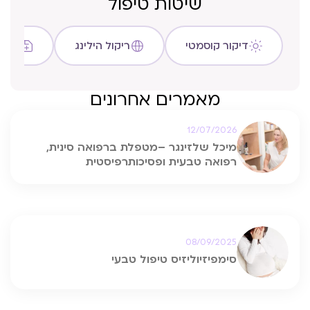
שיטות טיפול
דיקור קוסמטי
ריקול הילינג
שיטת C
מאמרים אחרונים
12/07/2026
מיכל שלזינגר –מטפלת ברפואה סינית,
רפואה טבעית ופסיכותרפיסטית
08/09/2025
סימפיזיוליזיס טיפול טבעי