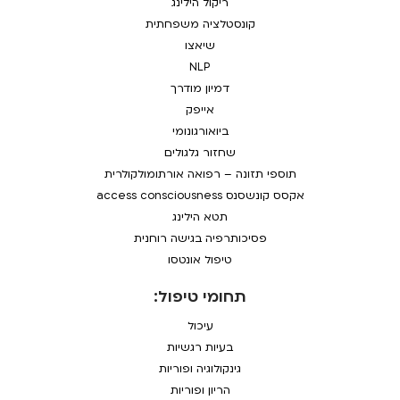
ריקול הילינג
קונסטלציה משפחתית
שיאצו
NLP
דמיון מודרך
אייפק
ביואורגונומי
שחזור גלגולים
תוספי תזונה – רפואה אורתומולקולרית
אקסס קונשסנס access consciousness
תטא הילינג
פסיכותרפיה בגישה רוחנית
טיפול אונטסו
תחומי טיפול:
עיכול
בעיות רגשיות
גינקולוגיה ופוריות
הריון ופוריות