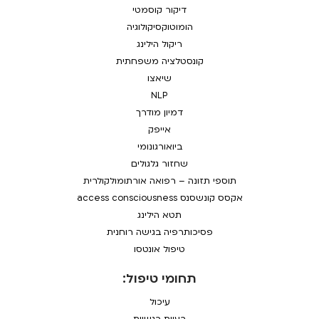
דיקור קוסמטי
הומוטוקסיקולוגיה
ריקול הילינג
קונסטלציה משפחתית
שיאצו
NLP
דמיון מודרך
אייפק
ביואורגונומי
שחזור גלגולים
תוספי תזונה – רפואה אורתומולקולרית
אקסס קונשסנס access consciousness
תטא הילינג
פסיכותרפיה בגישה רוחנית
טיפול אונטסו
תחומי טיפול:
עיכול