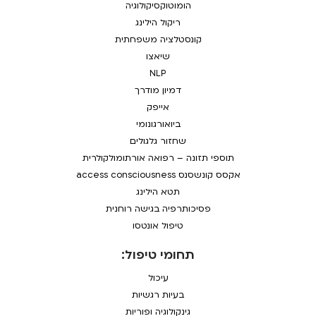
הומוטוקסיקולוגיה
ריקול הילינג
קונסטלציה משפחתית
שיאצו
NLP
דמיון מודרך
אייפק
ביואורגונומי
שחזור גלגולים
תוספי תזונה – רפואה אורתומולקולרית
אקסס קונשסנס access consciousness
תטא הילינג
פסיכותרפיה בגישה רוחנית
טיפול אונטסו
תחומי טיפול:
עיכול
בעיות רגשיות
גינקולוגיה ופוריות