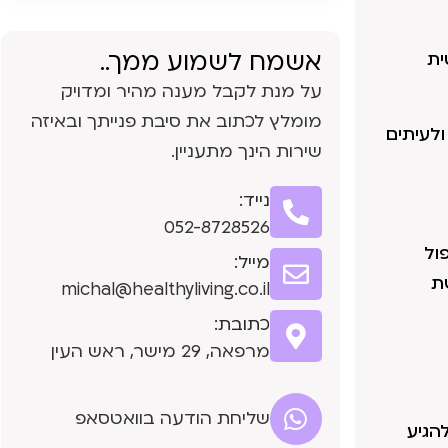
אשמח לשמוע ממך..
ית
על מנת לקבל מענה מהיר ומדויק
מומלץ לכתוב את סיבת פנייתך ובאיזה
ולעיתים
שירות הינך מתעניין.
נייד:
052-8728526
ול
מייל:
שת
michal@healthyliving.co.il
כתובת:
מרפאה, 29 מישר, ראש העין
שליחת הודעה בוואטסאפ
הגיע