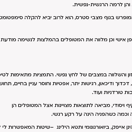
 והן לרמה הרגשית-נפשית.
המופרש בגוף מצבי סטרס, הוא לרוב יביא להקלה סימפטומט
פן אישי וכן מלווה את המטופלים בהמלצות לנשימה מודעת 
זון והשלווה במצבים של לחץ נפשי. התמציות מתאימות לטיפ
דוך ודיכאון, רגישות יתר, אפטיות וחוסר עניין בחיים, תחו
ת טורדניות ועוד.
ויסודי, מביאה לתוצאות מצויינות אצל המטופלים הן
 וכמה כשהפניה הינה על רקע רגשי.
נן אייפק, ביואורגונומי ותטא הילינג –שיטות המאפשרות לי ל