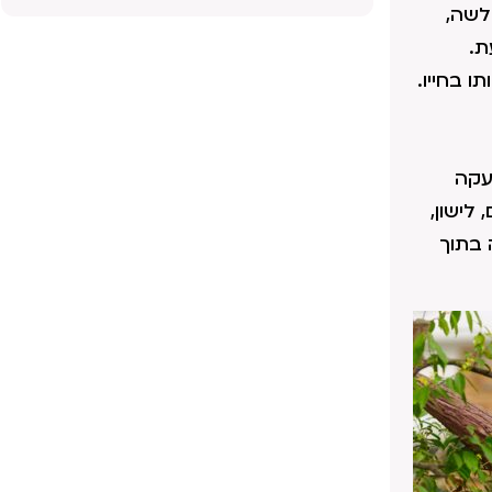
לשה,
ת.
 בחייו.
עקה
לישון,
 בתוך