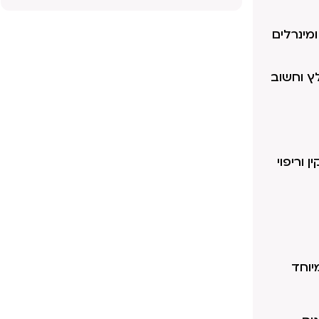
ומינרלים
יות. כמובן מומלץ וחשוב
 וריפוי
יוחד