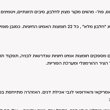
פול- מהווים מקור מצוין לחלבון, סיבים תזונתיים, ויטמינים 
מומלץ ביותר לשלב דגנים מאלים לצד קטניות – וכך מושג "חלבון מלא" , כל 22 חומצות האמינו החיונ
מספקים חומצות אמינו חיוניות שנדרשות לבניה, תפקוד תקין
 הציר ההורמונלי ומערכת הפוריות.
פות האמריקאי והאירופאי לגבי אכילת דגים. האזהרה מתייחסת במ