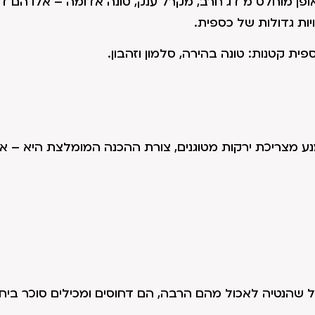
ופן מוחלט מ דג חרב, מקרל ענק, טונה אדומה – אלו הם דג
יות גדולות של כספית.
מנע מצריכת ירקות מטוגנים, צורת ההכנה המומלצת היא – איד
ל שהנטיה לאכול מהם הרבה, הם דחוסים ומכילים סוכר ביח