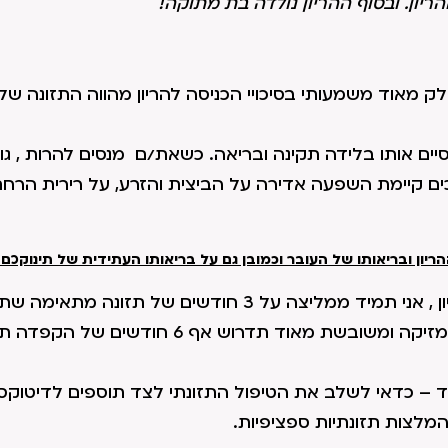
יון. ובסוף ההריון נולדה בת מתוקה!
לק מאוד משמעותי בסיכויי הכניסה להריון מהווה התזונה שלנו
סיים אותו בלידה תקינה ובריאה. כשאת/ם מנסים להרות , גו
ים קיימת השפעה אדירה על הביצית והזרע, על רירית הרחם
ריון ובריאותו של העובר וכמובן גם על בריאותו העתידית של תינוקכם.
כאשר אני מטפלת בזוגות או בנשים המעוניינות להשיג הריון , אני תמיד ממליצה על 3 חודשים ש
הסיכויים להשיג הריון וגם את הסיכויים לשמור עליו. תזונה מזיקה ומשובשת מאוד תדרוש אף 6
– כדאי לשלב את הטיפול התזונתי לצד תוספים לדיטוקס (נ
המלצות תזונתיות ספציפיות.