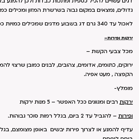
דגים עשויים להכיל כספית ומתכות כבדות ולכן להמנע בא
גדולים, נמצאים במקום גבוה בשרשרת המזון ומכילים כמו
לאכול עד 340 גרם דג בשבוע מדגים שמכילים כמויות כספית קטנות: טונה בהירה, סלמון וזהבון.
ירקות ופירות–
מכל צבעי הקשת –
ירוקים, כתומים, אדומים, צהובים, לבנים כמובן שרצוי לה
הקפצה , מעט אפיה.
מומלץ-
ירקות
רבים ומגוונים ככל האפשר – 5 מנות ירקות
ופירות
– להגביל עד 2 ביום, בגלל רמות סוכר גבוהות.
עדיף להמנע או לצרוך פירות יבשים באופן מצומצם, בגל
ביחס לנפחם.