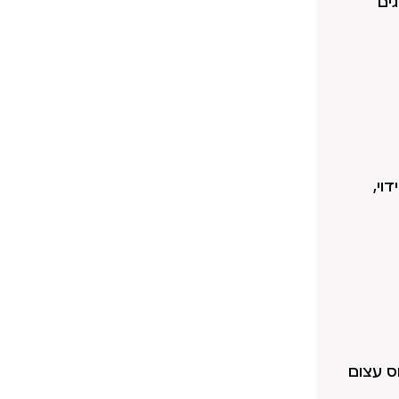
ים
וי,
ס עצום