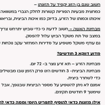
חשוב שגם בן הזוג יקפיד על תזונתו
–
כמחצית מבעיות הפוריות קשורות לחלק הגברי במשוואה ה
איכותו וכמותו של הזרע, בדיוק כמו איכות הביצית, ובריא
מבחינת האשה –
חשוב לדעת כי כדי שביוץ יתרחש צריך ש- 20% ממסת הגוף תהיה רקמת
במצב של תת משקל הביוץ עלול להפסק.
גם עודף משקל משפיע על סדירות המחזור עקב נוכחות ע
מדוע דווקא 3 חודשים?
מבחינת הזרע – תא זרע נוצר ב- 72 יום.
מבחינת הביצית- 3 חודשים הינו פרק הזמן ש
כדי לשחרר ביצית.
אמנם לא ניתן להשפיע על מספר הביציות שבגופך, אבל נית
שימשך 9 חודשים תקינים.
אילו מזונות כדאי להוסיף לתפריט היומי וממה כדאי ל