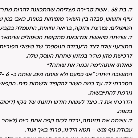
ד. בת 38 . אשת קריירה מצליחה שהתכוונה להרות מ
עייף ותשוש, סבלה בין השאר מנפיחות בטנית, כאבי בטן
הטיפולים: נמרצת וחזקה, בריאה וחיונית, התעמלה בקביע
ד. שהיתה מיואשת ומדוכאת מתקופת הטיפולים שהתארכ
התובעני שלה לצד ה"עבודה הנוספת" של טיפולי הפוריות,
לרכישת מזון מהיר במזנון שתחת העסק שלה.
שאלתי אותה:"מה וכמה את שותה?"
התשובה היתה: "אני כמעט ולא שותה מים. שותה כ- 6 -7 כוסות קפה ביום".
הסברתי לד. עד כמה חשוב להקפיד ולשתות מים. הקפאין
גורמת להתייבשות.
הדרכתי את ד. כיצד לעשות חודש תזונתי של ניקוי (דיטו
בגופה.
ד. שינתה את תזונתה, ירדה לכוס קפה אחת ביום (לאחר תס
עבודת גוף נפש – תטא הילינג, פרחי באך ועוד.