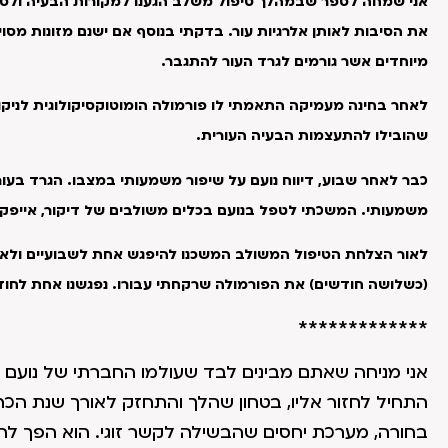
אני שמחה לספר שבמהלך טיפול משלב הגענו למקורות הבעיה ולסיבו
את הסיבות לאותן אלרגיות עור. בדקתי בנוסף אם ישנם מזונות מס
מיוחדים אשר גורמים לגרד העור להתגבר.
לאחר בחינה מעמיקה התאמתי לו פורמולה הומוטוקסיקולוגית לניקוי
שהובילו להתעצמות הבעיה העורית.
כבר לאחר שבוע, דיווח נועם על שיפור משמעותי במצבו. הגרד בעור
משמעותי. המשכתי לטפל בנועם בכלים משולבים של דיקור, אייפק, ת
לאור הצלחת הטיפול המשולב המשכנו להיפגש אחת לשבועיים ולאחר
(כשלושה חודשים) את הפורמולה שרקחתי עבורו. נפגשנו אחת לחוד
*************
אני מניחה שאתם מבינים לבד שעולמו החברתי של נועם
התחיל לחזור אליו, בטחון שהלך והתחזק לאורך שנת הכרו
בחורה, מערכת יחסים שהבשילה לקשר זוגי. הוא הפך להי