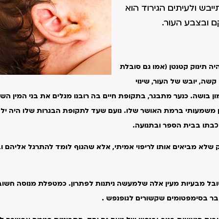
יבש ולעיתים הגירוד הוא
ם ובצבע העור.
 מאז היה תינוק קטנטן (אמו גם סובלת
שה, יובש של העור, שינוי
ון בושה. כנער מתבגר, בתקופת חיים בה רובנו מגלים את בני המין הש
ן משמעותי ברמת האושר שלו. נועם שעד לתקופת הבגרות שלו היה ילד
כבתו בבית הספר ובתנועה.
 שלא מביאים אותו לריפוי אמיתי, אלא שהגוף לומד להתרגל אליהם 
סובל מבעיות מעין אלה שלמעשה ניתנות לפתרון. כמטפלת מנוסה חשוב 
ובר בסימפטומים שקשורים לגופנפש .