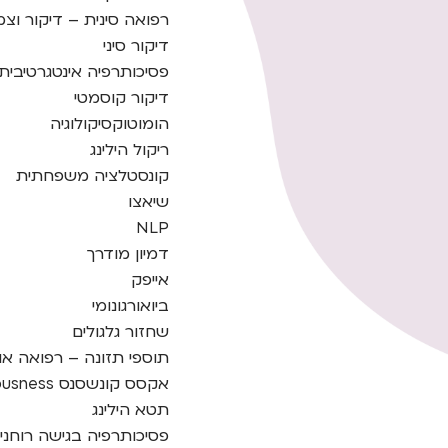
רפואה סינית – דיקור וצ
דיקור סיני
פסיכותרפיה אינטגרטיבית
דיקור קוסמטי
הומוטוקסיקולוגיה
ריקול הילינג
קונסטלציה משפחתית
שיאצו
NLP
דמיון מודרך
אייפק
ביואורגונומי
שחזור גלגולים
תוספי תזונה – רפואה או
אקסס קונשסנס access consciousness
תטא הילינג
פסיכותרפיה בגישה רוחני