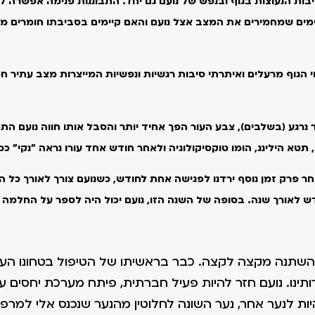
ת הנעוצות בגוף ובנפש של נועם גם יחד. התבוננות פנימה אפשרה לי
וימים שמחמירים את המצב אצל נועם והאם קיימים בסביבתו חומרים מס
 הגוף מרעלים ואיתרתי סיבות רגשיות ונפשיות המייצרות מצב עתיר ח
 נרגע (בשלבים), צבע העור הפך אחיד יותר והסבל אותו חווה נועם הת
טא הילינג, הומו טוקסיקולוגיה ולאחר חודש אחד עורו נראה "נקי" כמ
 פרק זמן נוסף ירדנו לפגישה אחת לחודש, כשנועם צורך לאורך כל ה
ש לאורך שנה. בסופה של השנה הזו, נועם יכול היה לספר על החלמה
 השתנה מקצה לקצה. כבר בראשיתו של הטיפול בטחונו הע
תינו. נועם חזר להיות פעיל חברתית, פיתח מערכת יחסים ע
ות לנער אחר, נער השונה לחלוטין מהנער שנכנס אלי למרפ