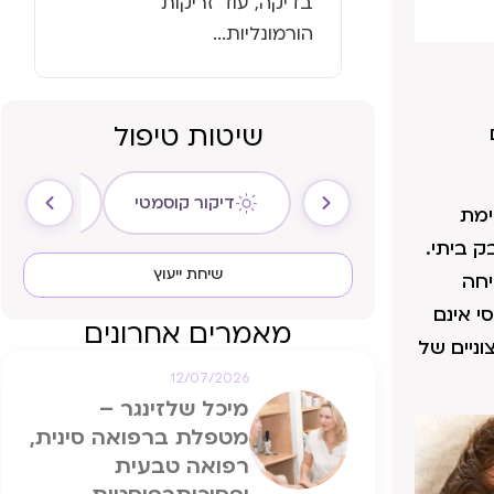
בדיקה, עוד זריקות
הורמונליות...
שיטות טיפול
דיקור קוסמטי
ריקול ה
ימת
ק ביתי.
שיחת ייעוץ
יחה
י אינם
מאמרים אחרונים
וניים של
12/07/2026
מיכל שלזינגר –
מטפלת ברפואה סינית,
רפואה טבעית