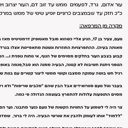
עור אדום, גרד, לפעמים ממש עד זוב דם, העור יצרוב ויתי
כ"כ חזק עד שבמצבים כרוניים יופיע שינוי של ממש במרק
מקרה מן המרפאה:
נועם, צעיר בן 17, הגיע אליי כשהוא סובל מאטופיק דרמטיטיס
מאותה בעיה). ההתפרצויות החוזרות ונשנות מתאפיינות אצלו בגרד ק
קבוע בצבע העור בחלקים מסוימים של הגוף, אי נוחות גופנית ו… המ
הגופני ניתנת חשיבות לא קטנה, הבעיה ממנה הוא סבל,פגמה באופ
רגיל חש בושה עמוקה ממצבו וקושי ממשי ליצור קשרים עם בנות ש
בעבר נטל נועם סטרואידים אבל הבין שהם "מכבים שריפות" ולא רק
מסוים התופעות עלולות להתפרץ בעוצמה הגדולה פי כמה.
צר היה לי לשמוע על החוויות הקשות של נועם כנער מתבגר. נער ה
"ללמוד" אותו לעומק ולהבין את שורשי הבעיה. היה לי ברור, שמד