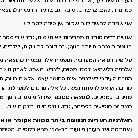
העור נראית לעין, אך בפנים יש גם אדם שלצד תחושות האי
כמו גרד, כאב, צריבה…. סובל גם ברמה הרגשית כתוצאה
אני שמחה לבשר לכם שכיום אין סיבה לסבול !
אנשים רבים סובלים מפריחות לא נעימות, גרד עורי מטריד
בשטחים נרחבים יותר בגוף). זה קורה לתינוקות, לילדים, 
על פי הרפואה המערבית תופעות אלה נובעות כתוצאה מחו
אלרגיה כלשהיא: למזון מסוים, לצבעי מאכל, לאבקות כבי
הגורם העיקרי לאלרגיה איננו החומר עצמו אלא תורשה, חסרי
מרובה או אפילו מתח נפשי. כל אלה גורמים למערכת החיסו
מזיקים, כמזיקים. כתוצאה ממבנה פיזיולוגי מסוים הגוף מ
מצב זה מופיעים כפריחה, גרד, שלפוחיות ודלקות עור.
האלרגיות העוריות הנפוצות ביותר מכונות אקזמה או א
(אסתמה של העור) פוגעות בכ-15% מהאוכלוסייה. הסימפטומים האופיניים הינם: