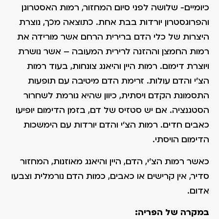
כיומיים- שלושה לפני סיום המחזור, רמות האסטרוגן
והפרוגסטרון יורדות בבת אחת. כתוצאה מכך, נוצרת
היצרות של כלי הדם ברירית הרחם אשר מורידה את
רמות החמצן וההזנה לרירית המעובה – אשר נושרת
ויוצרת דימום. רמות היין והיאנג צונחות, בעוד רמות
הצ'י והדם עולות. זרימת הדם מיטיבה עם תופעות
התסמונת הקדם ויסתית, כיוון שהיא גורמת לשחרור
הסטגנציה. אם יש סטזיס של דם, בזמן הדימום יופיעו
כאבים חדים. רמות הצ'י והדם יורדות עם הימשכות
הדימום הויסתי.
כאשר רמות הצ'י, הדם, היין והיאנג מאוזנות, המחזור
סדיר, אין קרישים או כאבים, כמות הדם נורמלית וצבעו
אדום.
במקרה של הפריה: