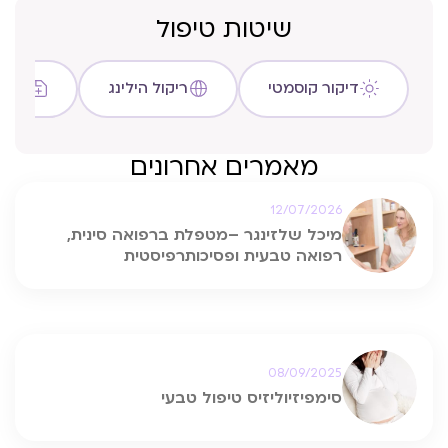
שיטות טיפול
דיקור קוסמטי
ריקול הילינג
שיטת C
מאמרים אחרונים
12/07/2026
מיכל שלזינגר –מטפלת ברפואה סינית,
רפואה טבעית ופסיכותרפיסטית
08/09/2025
סימפיזיוליזיס טיפול טבעי