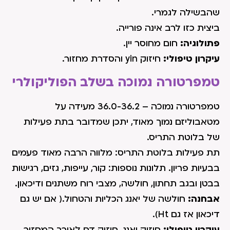
שהבשילה לגמרי.
ביצית כזו לרב אינה פורייה.
פתולוגיה:
חום מחוסר יין.
עיקרון טיפולי:
חיזוק yin והסדרת מחזור.
טמפרטורה נמוכה בשלב הפוליקולרי
טמפרטורה נמוכה – 36.0-36.2 מעידה על
מטאבוליזם נמוך מאוד, יתכן שמדובר בתת פעילות
של בלוטת התריס.
תת פעילות בלוטת התריס: מלווה הרבה מאוד פעמים
בבעיות פריון. תלונות נוספות: קור, עייפות, גזים, רגישות
בבטן ובגב תחתון, חולשה, מצבי רוח משתנים ודיכאון.
אבחנה:
חולשה של יאנג הכליות והטחול.( אם יש גם
דיכאון אז גם Ht).
עיקרון טיפולי:
חיזוק יאנג, חיזוק דם לאורך המחזור