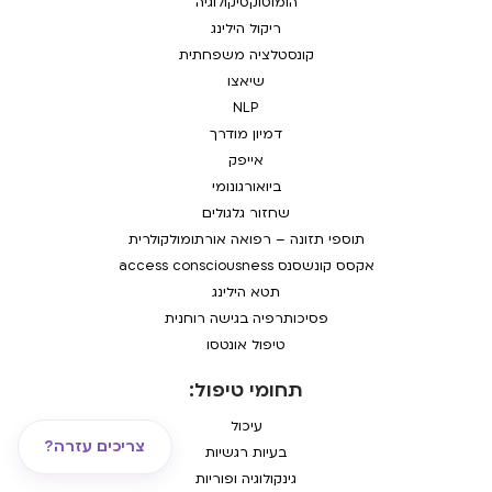
הומוטוקסיקולוגיה
ריקול הילינג
קונסטלציה משפחתית
שיאצו
NLP
דמיון מודרך
אייפק
ביואורגונומי
שחזור גלגולים
תוספי תזונה – רפואה אורתומולקולרית
אקסס קונשסנס access consciousness
תטא הילינג
פסיכותרפיה בגישה רוחנית
טיפול אונטסו
תחומי טיפול:
עיכול
צריכים עזרה?
בעיות רגשיות
גינקולוגיה ופוריות