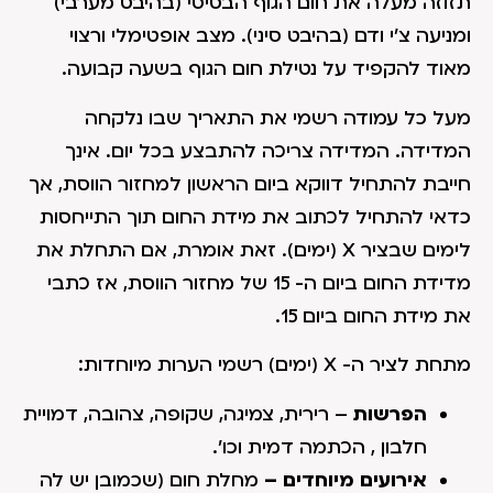
תזוזה מעלה את חום הגוף הבסיסי (בהיבט מערבי)
ומניעה צ'י ודם (בהיבט סיני). מצב אופטימלי ורצוי
מאוד להקפיד על נטילת חום הגוף בשעה קבועה.
מעל כל עמודה רשמי את התאריך שבו נלקחה
המדידה. המדידה צריכה להתבצע בכל יום. אינך
חייבת להתחיל דווקא ביום הראשון למחזור הווסת, אך
כדאי להתחיל לכתוב את מידת החום תוך התייחסות
לימים שבציר X (ימים). זאת אומרת, אם התחלת את
מדידת החום ביום ה- 15 של מחזור הווסת, אז כתבי
את מידת החום ביום 15.
מתחת לציר ה- X (ימים) רשמי הערות מיוחדות:
הפרשות
– רירית, צמיגה, שקופה, צהובה, דמויית
חלבון , הכתמה דמית וכו'.
אירועים מיוחדים –
מחלת חום (שכמובן יש לה