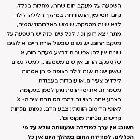
השפעה על מעקב חום שחר), מחלות בכלל,
קיום יחסי מין, התעוררות במהלך הלילה, לילה
ללא שינה מספקת, שימוש באלכוהול/סמים,
מתח יוצא דופן וכו'. לכל שינוי כזה יש השפעה על
מעקב החום. יש נשים שבשל אורח חיים ואילוצים
שונים אין להן אפשרות לבצע מעקב חום, או
שלמעקב החום אין שום משמעות. למשל נשים
שאינן ישנות שנת לילה רצופה כי הן אמהות
לילדים צעירים, או עובדות בעבודת
משמרות. את ימי הווסת ניתן לסמן בעקומה
בצבע אחר. רצוי גם להתייחס תחת ציר ה- X
לאופי הדימום הווסתי: צבע הדם, כמותו, נוכחות
קרישים, נוכחות מוקוס וכו'.
חשוב: אין ערך למדידה שנעשתה שלא על פי
הכללים. למדידת החום במהלך היום אין כל