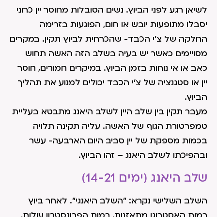
לשיאן רגע לפני הביוץ. נשים הסובלות מחוסר יין כרוני
יסבלו מתופעות יובש או חום, הפוגעות בזרימה
החלקה של צ'י הכבד- שהכרחית לביוץ תקין. במקרים
מסויימים כאשר יש בעיה בשלב הזה האשה תחוש
כאב או אי נוחות בזמן הביוץ. במיקרים חמורים, חוסר
יין או סטגנציה של צ'י הכבד יכולים למנוע את תהליך
הביוץ.
מעבר תקין בין שלב היין לשלב היאנג מתבטא בעליית
טמפרטורת הגוף של האשה. עליה תקינה תלויה
בכמות מספקת של יין סביב היום הארבעה- עשר
ובהפיכתו לשלב היאנג – זהו הביוץ.
שלב היאנג (ימים 14-21)
השלב השלישי נקרא: "השלב היאנגי". לאחר ביוץ
רמות האסטרוגן מתאזנות, רמות הפרוגסטרון עולות,