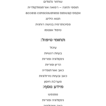
שחזור גלגולים
תוספי תזונה – רפואה אורתומולקולרית
אקסס קונשסנס access consciousness
תטא הילינג
פסיכותרפיה בגישה רוחנית
טיפול אונטסו
תחומי טיפול:
עיכול
בעיות רגשיות
גינקולוגיה ופוריות
הריון ופוריות
כאב ואורתופדיה
כאב ובעיות נוירולוגיות
מערכת חיסון
מידע נוסף:
גופנפש
גינקולוגיה ופוריות
כאב ונוירולוגיה