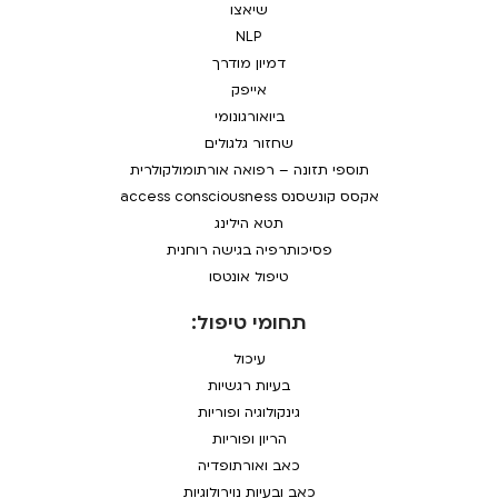
שיאצו
NLP
דמיון מודרך
אייפק
ביואורגונומי
שחזור גלגולים
תוספי תזונה – רפואה אורתומולקולרית
אקסס קונשסנס access consciousness
תטא הילינג
פסיכותרפיה בגישה רוחנית
טיפול אונטסו
תחומי טיפול:
עיכול
בעיות רגשיות
גינקולוגיה ופוריות
הריון ופוריות
כאב ואורתופדיה
כאב ובעיות נוירולוגיות