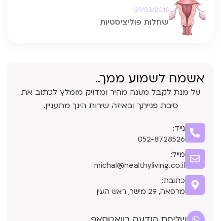
29/03/2016
שחלות פוליציסטיות
אשמח לשמוע ממך..
על מנת לקבל מענה מהיר ומדויק מומלץ לכתוב את
סיבת פנייתך ובאיזה שירות הינך מתעניין.
נייד:
052-8728526
מייל:
michal@healthyliving.co.il
כתובת:
מרפאה, 29 מישר, ראש העין
שליחת הודעה בוואטסאפ