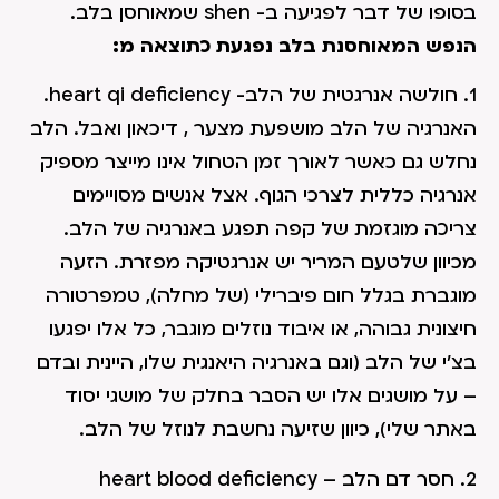
בסופו של דבר לפגיעה ב- shen שמאוחסן בלב.
הנפש המאוחסנת בלב נפגעת כתוצאה מ:
1. חולשה אנרגטית של הלב- heart qi deficiency.
האנרגיה של הלב מושפעת מצער , דיכאון ואבל. הלב
נחלש גם כאשר לאורך זמן הטחול אינו מייצר מספיק
אנרגיה כללית לצרכי הגוף. אצל אנשים מסויימים
צריכה מוגזמת של קפה תפגע באנרגיה של הלב.
מכיוון שלטעם המריר יש אנרגטיקה מפזרת. הזעה
מוגברת בגלל חום פיברילי (של מחלה), טמפרטורה
חיצונית גבוהה, או איבוד נוזלים מוגבר, כל אלו יפגעו
בצ'י של הלב (וגם באנרגיה היאנגית שלו, היינית ובדם
– על מושגים אלו יש הסבר בחלק של מושגי יסוד
באתר שלי), כיוון שזיעה נחשבת לנוזל של הלב.
2. חסר דם הלב – heart blood deficiency