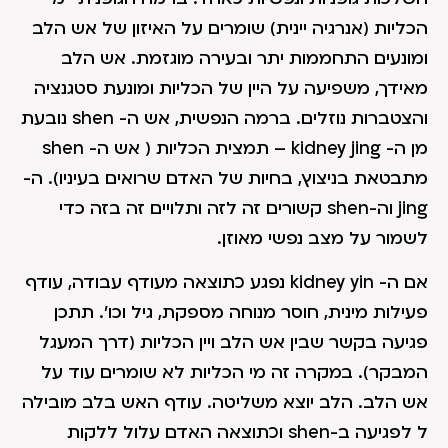
הכליות (אנרגיה יינית) שומרים על האיזון של אש הלב
ומונעים התחממות יתר ובעירה מוגזמת. אש הלב
מאידך, משפיעה על היין של הכליות ומונעת סטגנציה
והצטברות נוזלים. ברמה הנפשית, אש ה- shen נובעת
מן ה- kidney jing – תמצית הכליות ( אש ה- shen
מתבטאת בניצוץ, בחיות של האדם שרואים בעיניו). ה-
jing וה-shen קשורים זה לזה ותלויים זה בזה כדי
לשמור על מצב נפשי מאוזן.
אם ה- kidney yin נפגע כתוצאה מעודף עבודה, עודף
פעילות מינית, חוסר מנוחה מספקת, גיל וכו'. תתכן
פגיעה בקשר שבין אש הלב ויין הכליות (דרך המעגל
המבקר). במקרה זה מי הכליות לא שומרים עוד על
אש הלב. הלב יוצא משליטה. עודף האש בלב מובילה
ל לפגיעה ב-shen וכתוצאה האדם עלול ללקות