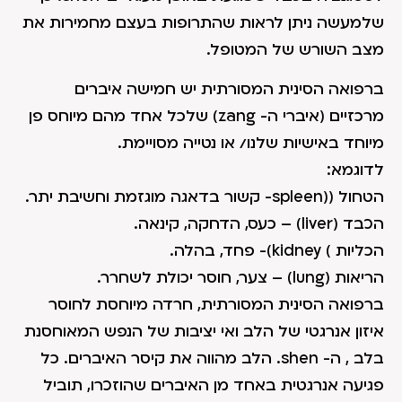
שלמעשה ניתן לראות שהתרופות בעצם מחמירות את
מצב השורש של המטופל.
ברפואה הסינית המסורתית יש חמישה איברים
מרכזיים (איברי ה- zang) שלכל אחד מהם מיוחס פן
מיוחד באישיות שלנו/ או נטייה מסויימת.
לדוגמא:
הטחול ((spleen- קשור בדאגה מוגזמת וחשיבת יתר.
הכבד (liver) – כעס, הדחקה, קינאה.
הכליות ) kidney)- פחד, בהלה.
הריאות (lung) – צער, חוסר יכולת לשחרר.
ברפואה הסינית המסורתית, חרדה מיוחסת לחוסר
איזון אנרגטי של הלב ואי יציבות של הנפש המאוחסנת
בלב , ה- shen. הלב מהווה את קיסר האיברים. כל
פגיעה אנרגטית באחד מן האיברים שהוזכרו, תוביל