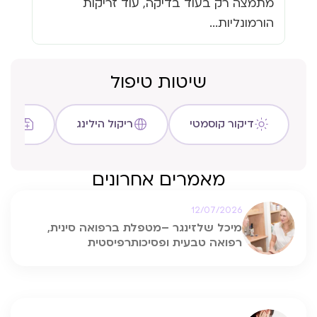
מתמצה רק בעוד בדיקה, עוד זריקות
כבר
הורמונליות...
שיטות טיפול
דיקור קוסמטי
ריקול הילינג
שיטת C
מאמרים אחרונים
12/07/2026
מיכל שלזינגר –מטפלת ברפואה סינית,
רפואה טבעית ופסיכותרפיסטית