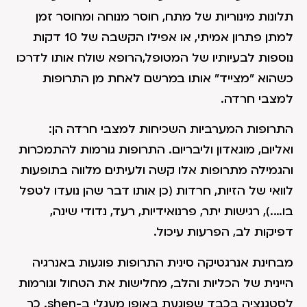
תלונות מינוריות של מתח, חוסר מנוחה ומחוסר זמן
למתן פתרון אמיתי, או אפילו הקשבה של 10 דקות
נוספות לבעיותיו של המטופל,הרופא שולח אותו לדרכו
כשהוא "מצייד" אותו במרשם לאחת מן התרופות
למצבי חרדה.
התרופות המערביות השכיחות למצבי חרדה הן:
ואליום, מוגאדון וליבריום. התרופות גורמות להתמכרות
והגמילה מתרופות אלו קשה ולעיתים מלווה בתופעות
לוואי של הזיות, חרדות (כן אותו דבר שהן נועדו לטפל
בו….), רגישות יתר, פרנואידיות, רעד, נדודי שינה,
דפיקות לב, הפרעות עיכול.
מבחינת אנרגטיקה סינית התרופות פוגעות באנרגיה
היינית של הכליות והלב, מחלישות את הטחול וגורמות
לסטגנציה בכבד שפוגעת באופן מעגלי ב-shen. כך