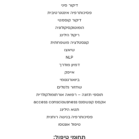
דיקור סיני
פסיכותרפיה אינטגרטיבית
דיקור קוסמטי
הומוטוקסיקולוגיה
ריקול הילינג
קונסטלציה משפחתית
שיאצו
NLP
דמיון מודרך
אייפק
ביואורגונומי
שחזור גלגולים
תוספי תזונה – רפואה אורתומולקולרית
אקסס קונשסנס access consciousness
תטא הילינג
פסיכותרפיה בגישה רוחנית
טיפול אונטסו
תחומי טיפול: