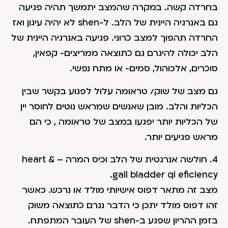
בחרדה קשה. במקרה שהמצב יתמשך תהיה פגיעה
גם באנרגיה היינית של הלב. ל-shen לא יהיה עיגון ואז
החרדה תהפוך למצב כרוני. פגיעה באנרגיה היינית של
הלב יכולה להיגרם גם כתוצאה ממריצים- קפאין,
סוכרים, אלכוהול, סמים- או מתח נפשי.
גם מצב של שוק/ טראומה עלול לפגוע בקשר שבין
הכליות והלב. מובן שאנשים שמראש נוטים לחוסר יין
של הכליות יותר יפגעו במצב של טראומה , כי הם
מראש פגיעים יותר.
4. חולשה אנרגטית של הלב וכיס המרה – heart &
gall bladder qi eficiency.
מצב זה מתאר דפוס אישיותי מולד או נרכש. כאשר
זהו דפוס מולד יתכן כי הדבר נגרם כתוצאה משוק
בזמן ההריון שפגע ב-shen של העובר המתפתח.