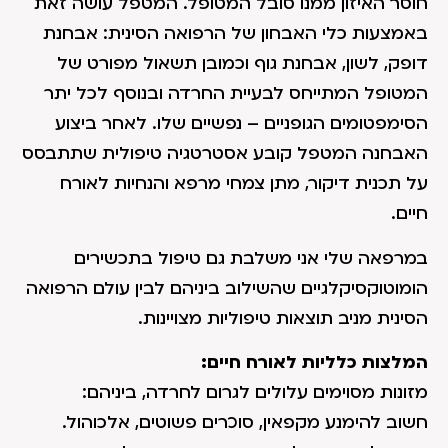
חוסר האיזון ממנו סובל המטופל. המטפל עושה זאת
באמצעות כלי האבחון של הרפואה הסינית: אבחנת
דופק, לשון, אבחנת גוף וכמובן תשאול מפורט של
המטופל המתייחס לבעיית החרדה ובנוסף לכל יתר
הסימפטומים הגופניים – נפשיים שלו. לאחר ביצוע
האבחנה המטפל קובע אסטרטגיה טיפולית שתתבסס
על תכנית דיקור, מתן צמחי מרפא והנחיות לאורח
חיים.
במרפאה שלי אני משלבת גם טיפול בתכשירים
הומוטוקסיקלגיים שהשילוב ביניהם לבין עולם הרפואה
הסינית מניב תוצאות טיפוליות מצויינות.
המלצות כלליות לאורח חיים:
מזונות מסוימים עלולים לגרום לחרדה, ביניהם:
חשוב להימנע מקפאין, סוכרים פשוטים, אלכוהול.