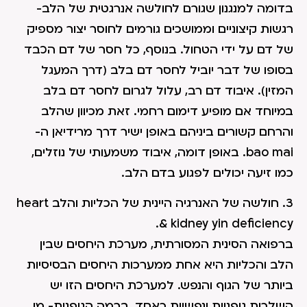
בדומה למנגנון שגורם לחולשה אנרגטית של הלב-
רגשות קיצוניים וממושכים גורמים לחוסר יצור מספיק
של דם על ידי הטחול. בנוסף, כל חסר של דם הכבד
בסופו של דבר יוביל לחסר דם בלב (דרך המעגל
המזין). איבוד דם רב, עלול לגרום לחסר דם בלב
במיוחד אם מופיע דימום רחמי. זאת מכיוון שהלב
והרחם קשורים ביניהם באופן ישיר דרך מרידיאן ה-
bao mai. באופן דומה, איבוד משמעותי של נוזלים,
כמו זיעה יכולים לפגוע בדם הלב.
3. חולשה של האנרגיה היינית של הכליות והלב heart
& kidney yin deficiency.
ברפואה הסינית המסורתית, מערכת היחסים שבין
הלב והכליות היא אחת ממערכות היחסים הבסיסיות
ביותר של הגוף והנפש. למערכת היחסים הזו יש
השלכות גופניות ונפשיות כאחד. ברמה הגופנית- מי