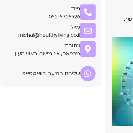
נייד:
052-8728526
רשת
מייל:
michal@healthyliving.co.il
כתובת:
מרפאה, 29 מישר, ראש העין
שליחת הודעה בוואטסאפ