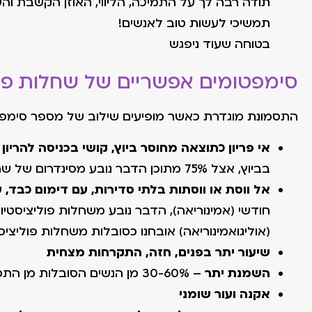
תודה רבה לך על התמיכה, הליווי, האוזן הקשבת וה
תמשיכי לעשות טוב לאנשים!
בטוחה שעוד ניפגש
סימפטומים אפשריים של שחלות פול
התסמונת מוגדרת כאשר מופיעים שילוב של מספר סימפט
אי פריון כתוצאה מחוסר ביוץ, קושי בכניסה להריון
–
בביוץ, אצל 75% מתוכן הדבר נובע מסינדרום של שחלות פוליציסטיות.
אל ווסת או ווסתות בלתי סדירות, עם דימום כבד, 
(אוליגואמינוריאה) אובחנו כסובלות משחלות פוליציס
שיעור יתר בפנים, חזה, התקרחות מצחית
השמנת יתר
– 30-60% מן הנשים הסובלות מן התסמונת נמצאות בעודף משקל.
אקנה ועור שומני