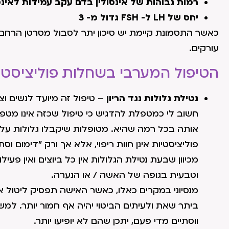
רמות גבוהות של אינסולין בדם עקב עמידות לאינס
יחס של LH ל- FSH גדול מ- 3
כאשר התסמונת קיימת יש סיכון יתר לסבול מסרטן הרחם, ל
עורקים.
הטיפול המערבי בשחלות פוליציסטי
נטילת גלולות נגד הריון
– טיפול זה מיועד לנשים וצע
חשוב לי כמטפלת להדגיש כי טיפול שכזה אינו מטפ
אותה בכל רמה שהיא. מטופלות שיקבלו גלולות ע
פוליציסטיות אינן חוות ריפוי, אלא אך ורק "דימום וסת
מכיוון שבעת נטילת הגלולות אין כל ביוצים ואין פעיל
וטבעית בגופה של האשה / או הנערה.
מנסיוני במקרים כאלו, כאשר האישה תפסיק ליטול א
ביתר שאת ולעיתים הביטוי יהיה אף חמור יותר. למש
ווסתיים מדי פעם, יתכן שהם לא יופיעו יותר.