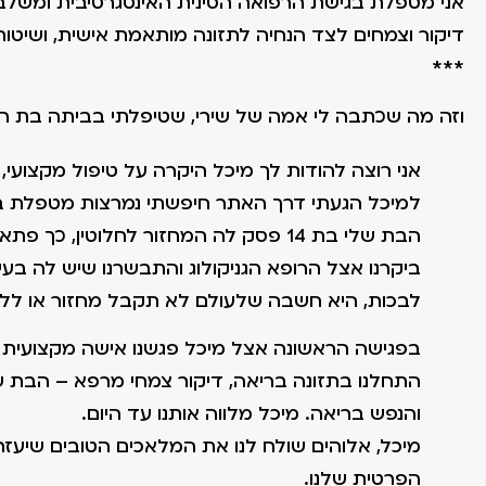
אני מטפלת בגישת הרפואה הסינית האינטגרטיבית ומשלבת
דיקור וצמחים לצד הנחיה לתזונה מותאמת אישית, ושיטות
***
וזה מה שכתבה לי אמה של שירי, שטיפלתי בביתה בת ה-16 שסבלה ממשחלות פוליציסטיות
אני רוצה להודות לך מיכל היקרה על טיפול מקצועי, 
למיכל הגעתי דרך האתר חיפשתי נמרצות מטפלת בת
הבת שלי בת 14 פסק לה המחזור לחלוטין, כך פתאום. חשבתי שזה לחצים של מבחנים ולימודים.
ביקרנו אצל הרופא הגניקולוג והתבשרנו שיש לה בעיה
לבכות, היא חשבה שלעולם לא תקבל מחזור או ללדת
בפגישה הראשונה אצל מיכל פגשנו אישה מקצועית ,מ
התחלנו בתזונה בריאה, דיקור צמחי מרפא – הבת ש
והנפש בריאה. מיכל מלווה אותנו עד היום.
מיכל, אלוהים שולח לנו את המלאכים הטובים שיעזר
הפרטית שלנו.