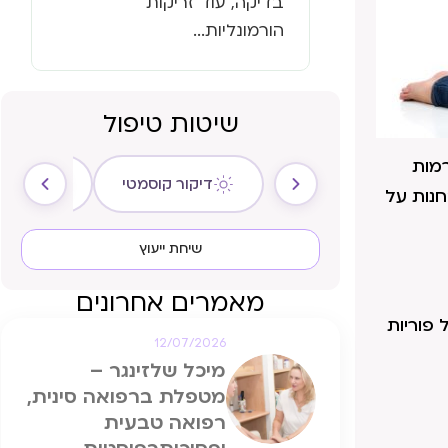
בדיקה, עוד זריקות
הורמונליות...
שיטות טיפול
מות
דיקור קוסמטי
ריקול ה
יחות להרות. מעל 70% מהנשים מאובחנות על
שיחת ייעוץ
מאמרים אחרונים
פוריות
12/07/2026
מיכל שלזינגר –
מטפלת ברפואה סינית,
רפואה טבעית