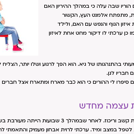
הוריו שבה עלה כי במהלך ההיריון האם
ית, מתפתח אלמנט העץ, הקשור
יזון הגוף והנפש עם האם, ולילד
 כן ערכתי לו דיקור מחט אחת לאיזון
ד ומשמעותי בהתנהגותו של גיא. הוא הפך לרגוע ושלו יותר, הצלי
חבריו לגן.
 סיפרו לי ההורים כי הוא כבר מארח ומתארח אצל חברים
את עצמה מחדש
רוית, סטודנטית בת 21, אובחנה בצעירותה כבעלת הפרעת קשב וריכוז. לאחר שבמהלך 3 שבועות הייתה מ
לטפל במצב ומיד. ערכתי לרוית אבחון מעמיק והתאמתי לה 