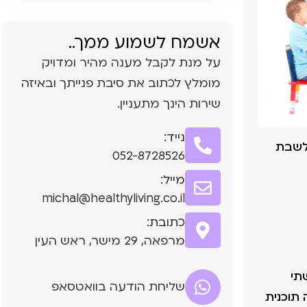
אשמח לשמוע ממך..
על מנת לקבל מענה מהיר ומדויק
מומלץ לכתוב את סיבת פנייתך ובאיזה
שירות הינך מתעניין.
נייד:
ח לשבת
052-8728526
מייל:
michal@healthyliving.co.il
כתובת:
מרפאה, 29 מישר, ראש העין
עורבת בשתי
שליחת הודעה בוואטסאפ
תוכנית