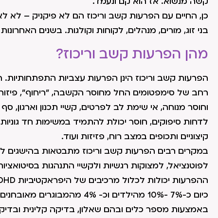
קשה מנשוא. אז הוא קם ונעמד.
כן, החיים עם הפרעות קשב וריכוז הם לא פיקניק – לא ל
בני זוג, מורים, מנהלים, לקוחות וקולגות. בשנים האחרו
מהן הפרעות קשב וריכוז?
הפרעות קשב וריכוז הינן הפרעות עצביות התפתחותיות. הן
רחב של סימפטומים החל מחוסר הקשבה, "ריחוף", פיזור
וחוסר מנוחה, אי שימת לב לפרטים, קשיי תכנון וארגון, סף 
לדחות סיפוקים, חוסר יכולת להתמיד במשימות חד גוניות, א
קיצוניים ותכופים במצב רוח, פזיזות ועוד.
במקרים רבים הפרעות קשב וריכוז מתבטאות בהישגים לימ
לפוטנציאל, למצוקות רגשיות ולקשיי התנהגות בסיטואציות
ההפרעות יכולות לכלול מרכיבים של היפראקטיביות ADHD ובמקרים רבים מקורם גנטי.
כיום כ-7% -10% מהילדים וכ- 4%
באמצעות מספר כלים ובהם שאלון, בדיקה קלינית ובדיקות