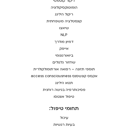
דיקור קוסמטי
הומוטוקסיקולוגיה
ריקול הילינג
קונסטלציה משפחתית
שיאצו
NLP
דמיון מודרך
אייפק
ביואורגונומי
שחזור גלגולים
תוספי תזונה – רפואה אורתומולקולרית
אקסס קונשסנס access consciousness
תטא הילינג
פסיכותרפיה בגישה רוחנית
טיפול אונטסו
תחומי טיפול:
עיכול
בעיות רגשיות