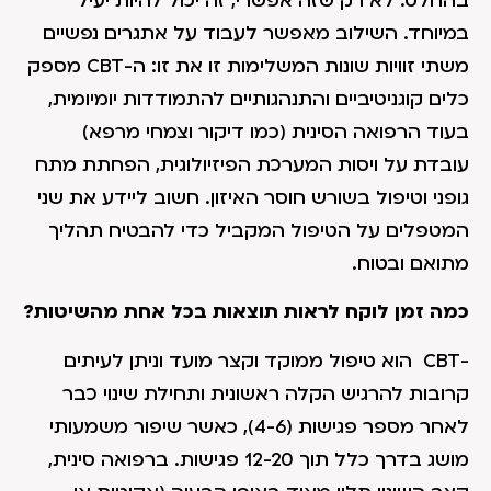
בהחלט. לא רק שזה אפשרי, זה יכול להיות יעיל
במיוחד. השילוב מאפשר לעבוד על אתגרים נפשיים
משתי זוויות שונות המשלימות זו את זו: ה-CBT מספק
כלים קוגניטיביים והתנהגותיים להתמודדות יומיומית,
בעוד הרפואה הסינית (כמו דיקור וצמחי מרפא)
עובדת על ויסות המערכת הפיזיולוגית, הפחתת מתח
גופני וטיפול בשורש חוסר האיזון. חשוב ליידע את שני
המטפלים על הטיפול המקביל כדי להבטיח תהליך
מתואם ובטוח.
כמה זמן לוקח לראות תוצאות בכל אחת מהשיטות?
-CBT הוא טיפול ממוקד וקצר מועד וניתן לעיתים
קרובות להרגיש הקלה ראשונית ותחילת שינוי כבר
לאחר מספר פגישות (4-6), כאשר שיפור משמעותי
מושג בדרך כלל תוך 12-20 פגישות. ברפואה סינית,