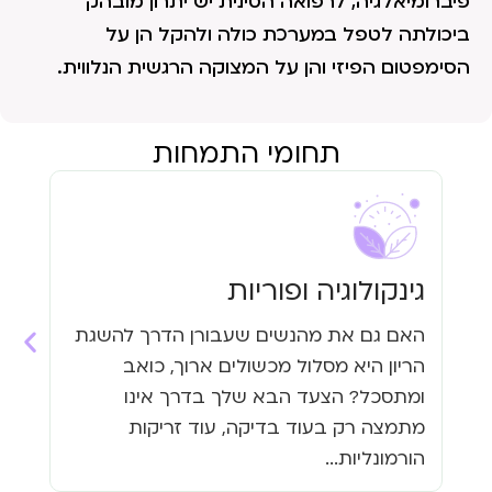
פיברומיאלגיה, לרפואה הסינית יש יתרון מובהק
ביכולתה לטפל במערכת כולה ולהקל הן על
הסימפטום הפיזי והן על המצוקה הרגשית הנלווית.
תחומי התמחות
גינקולוגיה ופוריות
עי
האם גם את מהנשים שעבורן הדרך להשגת
האם
הריון היא מסלול מכשולים ארוך, כואב
העי
ומתסכל? הצעד הבא שלך בדרך אינו
גזי
מתמצה רק בעוד בדיקה, עוד זריקות
כבר
הורמונליות...