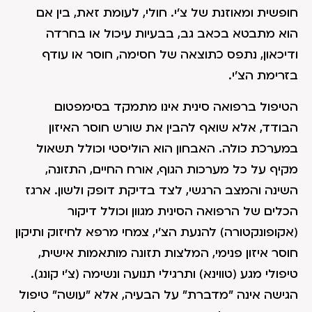
חופשית ומאוזנת של צ'י. חולי, לעומת זאת, בין אם
הוא מתבטא בכאב גב, בבעיות עיכול או בחרדה
ודיכאון, נתפס כתוצאה של חסימה, חוסר או עודף
בזרימת הצ'י.
הטיפול ברפואה סינית אינו מתמקד בסימפטום
הבודד, אלא שואף להבין את שורש חוסר האיזון
במערכת כולה. האבחון הוא הוליסטי וכולל תשאול
מקיף על כל מערכות הגוף, אורח החיים, התזונה,
השינה והמצב הרגשי, לצד בדיקת דופק ולשון. ארגז
הכלים של הרפואה הסינית מגוון וכולל דיקור
(אקופונקטורה) להנעת הצ'י, צמחי מרפא לחיזוק ותיקון
חוסר איזון פנימי, המלצות תזונה מותאמות אישית,
טיפולי מגע (טווינא) ותרגילי תנועה ונשימה (צ'י קונג).
הגישה אינה "מדברת" על הבעיה, אלא "עושה" טיפול