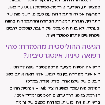
חרדה (כמו חרדה חברתית, התקפי פאניקה ופוביות
ספציפיות), הפרעה טורדנית-כפייתית (OCD), דיכאון,
הפרעות אכילה והתמודדות עם כעסים. השקיפות של
התהליך, הגדרת המטרות הברורה וההתמקדות בהווה
ובעתיד, ולא בניתוח מעמיק של העבר, קוסמים לרבים
שמחפשים פתרון ממוקד ויעיל.
הגישה ההוליסטית מהמזרח: מהי
רפואה סינית אינטגרטיבית?
הרפואה הסינית מציעה פרספקטיבה שונה לחלוטין.
היא אינה מפרידה בין גוף לנפש, אלא רואה אותם כשני
היבטים של שלם אחד, בלתי נפרד. במרכז
הפילוסופיה עומד מושג ה"צ'י" (Qi) – אנרגיית החיים
הזורמת בגופנו דרך ערוצים המכונים "מרידיאנים".
בריאות, פיזית ונפשית, מוגדרת כמצב של זרימה