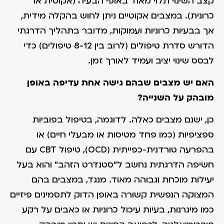
קצב השינוי תלוי מאוד באופי הבעיה (אקוטית או
כרונית). במצבים אקוטיים ניתן לחוש בהקלה מידית,
אך בבעיות כרוניות ועמוקות, מדובר בתהליך הדרגתי
הדורש סדרת טיפולים (לרוב בין 8-12 טיפולים) כדי
לבסס שינוי יציב ועמיד לאורך זמן.
האם יש מצבים שבהם גישה אחת עדיפה באופן
מובהק על השנייה?
כן, ישנם מצבים כאלה. לדוגמה, בטיפול בפוביות
ספציפיות (כמו פחד מטיסות או מבעלי חיים) או
בהפרעה טורדנית-כפייתית (OCD), טיפול CBT עם
חשיפה הדרגתית נחשב ל"סטנדרט הזהב" והוא בעל
יעילות מוכחת וגבוהה מאוד. מנגד, במצבים בהם
המצוקה הנפשית קשורה באופן הדוק לתסמינים פיזיים
כמו מיגרנות, בעיות עיכול כרוניות או כאבים על רקע