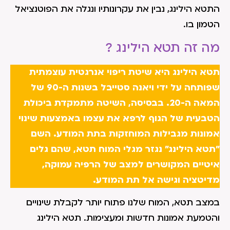
התטא הילינג, נבין את עקרונותיו ונגלה את הפוטנציאל
הטמון בו.
מה זה תטא הילינג ?
תטא הילינג היא שיטת ריפוי אנרגטית עוצמתית
שפותחה על ידי ויאנה סטייבל בשנות ה-90 של
המאה ה-20. בבסיסה, השיטה מתמקדת ביכולת
הטבעית של הגוף לרפא את עצמו באמצעות שינוי
אמונות מגבילות המוחזקות בתת המודע. השם
"תטא הילינג" נגזר מגלי המוח תטא, שהם גלים
איטיים המקושרים למצב של הרפיה עמוקה,
מדיטציה וגישה אל תת המודע.
במצב תטא, המוח שלנו פתוח יותר לקבלת שינויים
והטמעת אמונות חדשות ומעצימות. תטא הילינג