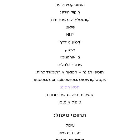
הומוטוקסיקולוגיה
ריקול הילינג
קונסטלציה משפחתית
שיאצו
NLP
דמיון מודרך
אייפק
ביואורגונומי
שחזור גלגולים
תוספי תזונה – רפואה אורתומולקולרית
אקסס קונשסנס access consciousness
תטא הילינג
פסיכותרפיה בגישה רוחנית
טיפול אונטסו
תחומי טיפול:
עיכול
בעיות רגשיות