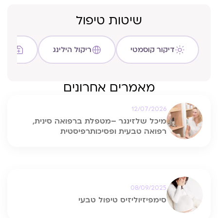
שיטות טיפול
דיקור קוסמטי
ריקול הילינג
שיטת C
מאמרים אחרונים
12/07/2026
מיכל שלזינגר –מטפלת ברפואה סינית,
רפואה טבעית ופסיכותרפיסטית
08/09/2025
סימפיזיוליזיס טיפול טבעי