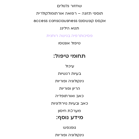
שחזור גלגולים
תוספי תזונה – רפואה אורתומולקולרית
אקסס קונשסנס access consciousness
תטא הילינג
פסיכותרפיה בגישה רוחנית
טיפול אונטסו
תחומי טיפול:
עיכול
בעיות רגשיות
גינקולוגיה ופוריות
הריון ופוריות
כאב ואורתופדיה
כאב ובעיות נוירולוגיות
מערכת חיסון
מידע נוסף:
גופנפש
גינקולוגיה ופוריות