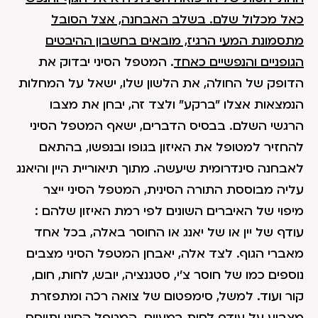
כאל מכלול שלם. בשלב האבחנה, אצל הסובל
מתסמונת המעי הרגיז, מובאים בחשבון ההיבטים
הגופניים והנפשיים כאחד
. המטפל הסיני יבדוק את
הדופק של החולה, את הלשון שלו, ישאל על המחלות
הנמצאות אצלו "ברקע" ולצד זה, יבחן את מצבו
הרגשי השלם. בבסיס הדברים, ישאף המטפל הסיני
להחזיר למטופל את האיזון בגופו ובנפשו, בהתאם
לאבחנה סינדרומית שיעשה. מתוך תיאוריית היין והיאנג
עליה מבוססת התורה הסינית, המטפל הסיני ייצר
מיפוי של האיברים השונים לפי רמת האיזון שלהם :
עודף של יין או של יאנג או החוסר באלה, בכל אחד
מאברי הגוף. לצד אלה, יאבחן המטפל הסיני מצבים
נוספים כמו של חוסר צ'י, סטגנציה, יובש, לחות, חום,
קור ועוד. למשל, סימפטום של צואה רכה ומתפזרת
מצביע על עודף לחות במעיים. המטפל הסיני יתייחס