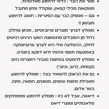
סגור את הבר : כדאי להימנע מאלכוהול,
משקאות מכילי קפאין, שוקולד ומזון מתובל
וגם – מספיק כבר עם הסיגריות : חשוב להימנע
מעישון !!
מומלץ לצרוך מוצרים פרוביוטיים , מכיוון שחלק
גדול מן הסובלים מתסמונת המעי הרגיש רגישים
לחלב, ההמלצה שלי היא לצרוך פרוביוטיקה
באמצעות תוסף איכותי ולאו דווקא ביוגורט.
מומלץ להמעיט במזונות מגבירי היווצרות גזים
(קטניות, כרוב, וכיוב')
גם את הג'אנק להשאיר בצד : מומלץ להימנע
מאכילת מזונות שמנים, מטוגנים, חמאה, מיונז,
בשר אדום.
דיאטה, אבל לא כזו : מומלץ להימנע מממתיקים
מלאכותיים ומוצרי דיאט