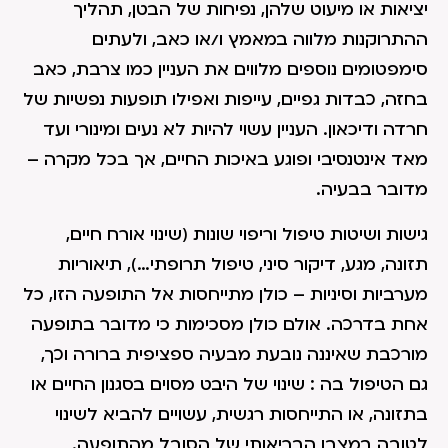
יציאות או מיעוט שלהן, נפיחות של הבטן, תהליך
ההתרוקנות מלווה במאמץ ו/או כאב, ולעתים
סימפטומים נוספים מלווים את העניין כמו צרבת, כאב
בחזה, כבדות גפיים, עייפות ואפילו תופעות נפשיות של
חרדה ודיכאון. העניין עשוי להיות לא נעים ומינורי ועד
מאד אינטנסיבי ופוגע באיכות החיים, אך בכל מקרה –
מדובר בבעיה.
גישות ושיטות טיפול וריפוי שונות (שינוי אורח חיים,
תזונה, מגע, דיקור סיני, טיפול תרופתי…), תיאוריות
מערביות וסיניות – כולן מתייחסות אל התופעה הזו, כל
אחת בדרכה. אולם כולן מסכימות כי מדובר בתופעה
מורכבת שאיננה נובעת מבעיה ספציפית ברורה וכך,
גם הטיפול בה : שינוי של היבט מסוים בסגנון החיים או
בתזונה, או התייחסות רגשית, עשויים להביא לשינוי
לטובה במצבו הבריאותי של הסובל מהתופעה.