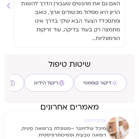
האם גם את מהנשים שעבורן הדרך להשגת
האם
הריון היא מסלול מכשולים ארוך, כואב
העי
ומתסכל? הצעד הבא שלך בדרך אינו
גזי
מתמצה רק בעוד בדיקה, עוד זריקות
כבר
הורמונליות...
שיטות טיפול
דיקור קוסמטי
ריקול הילינג
שיטת C
מאמרים אחרונים
12/07/2026
מיכל שלזינגר –מטפלת ברפואה סינית,
רפואה טבעית ופסיכותרפיסטית