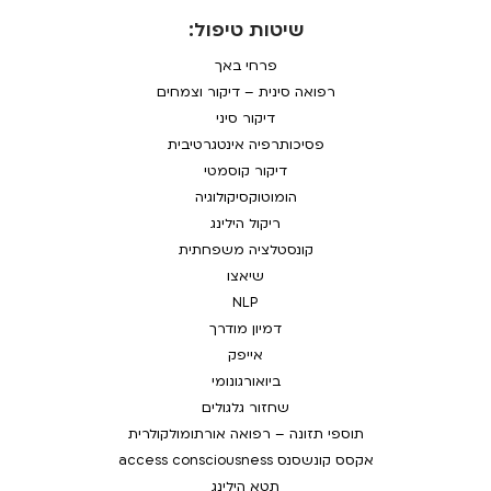
שיטות טיפול:
פרחי באך
רפואה סינית – דיקור וצמחים
דיקור סיני
פסיכותרפיה אינטגרטיבית
דיקור קוסמטי
הומוטוקסיקולוגיה
ריקול הילינג
קונסטלציה משפחתית
שיאצו
NLP
דמיון מודרך
אייפק
ביואורגונומי
שחזור גלגולים
תוספי תזונה – רפואה אורתומולקולרית
אקסס קונשסנס access consciousness
תטא הילינג