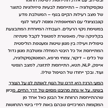
ובשילוב עם אלה, התייחסות לשיטת ההומו
טוקסיקולוגיה – התייחסות לבעיות פיזיולוגיות כתוצר
של מצב רעילות הקיים בגוף – המשלבת מדע
קונבנציונלי עם הומיאופתיה ומנסה לעזור לגוף
במשימת ניקוי הרעלים. העבודה המיוחדת המתבצעת
בקליניקה שלי, מאפשרת למטופל לקבל סינתיזה
טיפולית ויעילה בין מגוון שיטות ומעטפת הוליסטית
המתייחסת אל כל היבטי המחלה ומשלבת מגוון גדול
של כלים – דיקור, צמחי מרפא, הומוטוקסיקולוגיה,
אייפק, NLP, תטא, התייחסות לתזונה, למצב הנפשי
ועוד. ובכך ייחודו של הטיפול שלי!!.
המעי הרגיז היא דרכו של הגוף לאותת לנו על הצורך
בשינוי. על אי נחת מהיבט מסוים של דרך החיים. מ
כיוון
שההתייחסות הרווחת אל הבטן כאל אחד מן
המקומות המרכזיים שבהם באות לידי ביטוי התחושות