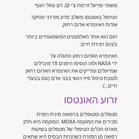
משפר ומייעל זרימת צ'י
QI
, דם ונוזלי הגוף
הטיפול באונטסו משלב מדע מודרני ומחקר
אודות האינפרא אדום רחוק.
חום הוא אחד האלמנטים המשמעותיים ביותר
בקיום ויצירת חיים.
האינפרא האדום רחוק התגלה על
ידי
NASA
ולזה הוסיפו היפנים 18 מינרלים
שמייעלים ומדייקים את האינפרא האדום רחוק
לטובת טיפול פיזי-רגשי בבני אדם (וגם בבעלי
חיים…).
זרוע האונטסו
מטפלים ומטופלים ברפואה סינית ויפנית
מכירים את המוקסה
MOXA
. המוקסה היא חלק
מארגז הכלים הטיפולי של מטפלים בשיטות
רפואה מן המזרח כשהנחת הבסיס היא שתאים