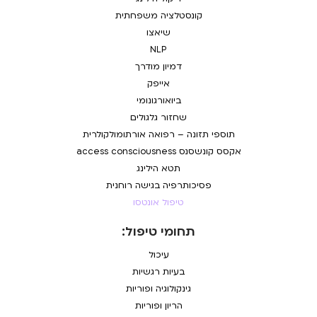
קונסטלציה משפחתית
שיאצו
NLP
דמיון מודרך
אייפק
ביואורגונומי
שחזור גלגולים
תוספי תזונה – רפואה אורתומולקולרית
אקסס קונשסנס access consciousness
תטא הילינג
פסיכותרפיה בגישה רוחנית
טיפול אונטסו
תחומי טיפול:
עיכול
בעיות רגשיות
גינקולוגיה ופוריות
הריון ופוריות