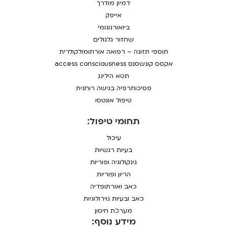
דמיון מודרך
אייפק
ביואורגונומי
שחזור גלגולים
תוספי תזונה – רפואה אורתומולקולרית
אקסס קונשסנס access consciousness
תטא הילינג
פסיכותרפיה בגישה רוחנית
טיפול אונטסו
תחומי טיפול:
עיכול
בעיות רגשיות
גינקולוגיה ופוריות
הריון ופוריות
כאב ואורתופדיה
כאב ובעיות נוירולוגיות
מערכת חיסון
מידע נוסף: