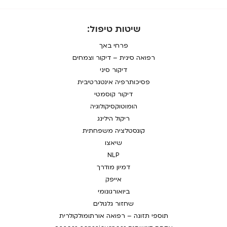
שיטות טיפול:
פרחי באך
רפואה סינית – דיקור וצמחים
דיקור סיני
פסיכותרפיה אינטגרטיבית
דיקור קוסמטי
הומוטוקסיקולוגיה
ריקול הילינג
קונסטלציה משפחתית
שיאצו
NLP
דמיון מודרך
אייפק
ביואורגונומי
שחזור גלגולים
תוספי תזונה – רפואה אורתומולקולרית