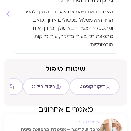
גינקולוגיה ופוריות
עי
האם גם את מהנשים שעבורן הדרך להשגת
האם
הריון היא מסלול מכשולים ארוך, כואב
העי
ומתסכל? הצעד הבא שלך בדרך אינו
גזי
מתמצה רק בעוד בדיקה, עוד זריקות
כבר
הורמונליות...
שיטות טיפול
דיקור קוסמטי
ריקול הילינג
שיטת C
מאמרים אחרונים
12/07/2026
מיכל שלזינגר –מטפלת ברפואה סינית,