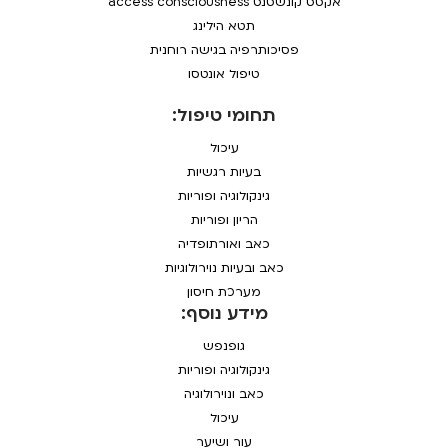
אקסס קונשסנס access consciousness
תטא הילינג
פסיכותרפיה בגישה רוחנית
טיפול אונטסו
תחומי טיפול:
עיכול
בעיות רגשיות
גינקולוגיה ופוריות
הריון ופוריות
כאב ואורתופדיה
כאב ובעיות נוירולוגיות
מערכת חיסון
מידע נוסף:
גופנפש
גינקולוגיה ופוריות
כאב ונוירולוגיה
עיכול
עור ושיער