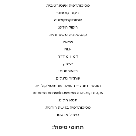
פסיכותרפיה אינטגרטיבית
דיקור קוסמטי
הומוטוקסיקולוגיה
ריקול הילינג
קונסטלציה משפחתית
שיאצו
NLP
דמיון מודרך
אייפק
ביואורגונומי
שחזור גלגולים
תוספי תזונה – רפואה אורתומולקולרית
אקסס קונשסנס access consciousness
תטא הילינג
פסיכותרפיה בגישה רוחנית
טיפול אונטסו
תחומי טיפול: