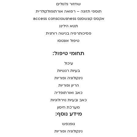
שחזור גלגולים
תוספי תזונה – רפואה אורתומולקולרית
אקסס קונשסנס access consciousness
תטא הילינג
פסיכותרפיה בגישה רוחנית
טיפול אונטסו
תחומי טיפול:
עיכול
בעיות רגשיות
גינקולוגיה ופוריות
הריון ופוריות
כאב ואורתופדיה
כאב ובעיות נוירולוגיות
מערכת חיסון
מידע נוסף:
גופנפש
גינקולוגיה ופוריות