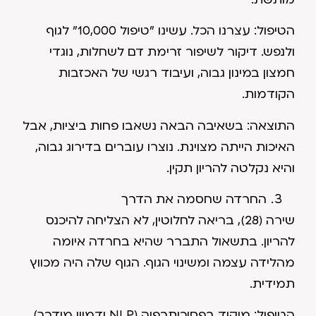
הטיפול: עצרנו הכל. עשינו "טיפול 10,000" לגוף
ולנפש. דיקור לשיפור זרימת דם לשחלות, נוגדי
חמצון במינון גבוה, ועיבוד רגשי של האכזבות
הקודמות.
התוצאה: בשאיבה הבאה נשאבו פחות ביציות, אבל
האיכות הייתה מצוינת. נוצרו עוברים בדירוג גבוה,
והיא נקלטה להריון תקין.
החרדה שחסמה את הדרך
שירה (28), בריאה לחלוטין, לא הצליחה להיכנס
להריון. בתשאול התברר שהיא בחרדה איומה
מהלידה עצמה ומשינוי הגוף. הגוף שלה היה מכווץ
תמידית.
הטיפול: מיקוד בפסיכותרפיה (NLP ודמיון מודרך)