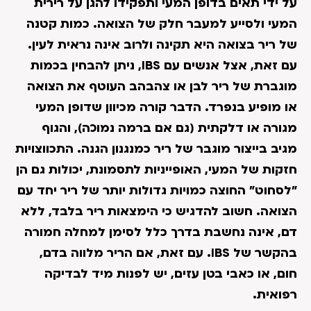
על ידי תאים בדופן המעי ותפקידו להגן על רירית
המעי ולסייע למעבר חלק של הצואה. כמות קטנה
של ריר בצואה היא תקינה ולרוב אינה נראית לעין.
עם זאת, אצל אנשים עם IBS, ניתן להבחין בכמות
מוגברת של ריר לבן או צהבהב העוטף את הצואה
או מופיע בנפרד. הדבר קורה מכיוון שדופן המעי
מגורה או דלקתית (גם אם ברמה נמוכה), והגוף
מגיב בייצור מוגבר של ריר כמנגנון הגנה. התכווצויות
חזקות של המעי, האופייניות לתסמונת, יכולות גם הן
"לסחוט" החוצה כמויות גדולות יותר של ריר יחד עם
הצואה. חשוב להדגיש כי הימצאות ריר בלבד, ללא
דם, אינה נחשבת בדרך כלל לסימן למחלה חמורה
בהקשר של IBS. עם זאת, אם הריר מלווה בדם,
חום, או כאבי בטן עזים, יש לפנות מיד לבדיקה
רפואית.