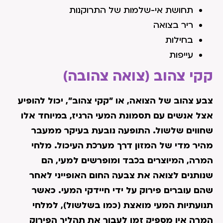
תחושת אי-שלמות של התרוקנות
ריר בצואה
בחילות
עייפות
קקי צהוב (צואה צהובה)
צבע צהוב של הצואה, או "קקי צהוב", יכול להופיע
אצל אנשים עם תסמונת המעי הרגיז, במיוחד אלו
שחווים שלשול. התופעה נובעת בעיקר ממעבר
מהיר מדי של המזון דרך מערכת העיכול. מלחי
המרה, המיוצרים בכבד ומופרשים למעי, הם
שנותנים לצואה את צבעה החום האופייני לאחר
שהם עוברים פירוק על ידי חיידקי המעי. כאשר
תנועתיות המעי מואצת (כמו בשלשול), למלחי
המרה אין מספיק זמן לעבור את תהליך הפירוק