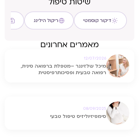
שיטות טיפול
דיקור קוסמטי
ריקול הילינג
שיטת C
מאמרים אחרונים
12/07/2026
מיכל שלזינגר –מטפלת ברפואה סינית,
רפואה טבעית ופסיכותרפיסטית
08/09/2025
סימפיזיוליזיס טיפול טבעי