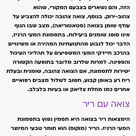
הזה, והם נשארים בצבעם המקורי, שהוא
צהוב-ירוק. בנוסף, צואה צהובה יכולה להצביע על
עודף שומן בצואה (סטאטוריאה), מצב שבו הגוף
אינו סופג שומנים ביעילות. בתסמונת המעי הרגיז,
הדבר יכול לנבוע מהתנועתיות המהירה או משינויים
בהרכב חיידקי המעי המשפיעים על תהליכי העיכול
והספיגה. למרות שלרוב מדובר בתופעה הקשורה
ישירות לתסמונת, אם הצואה צהובה, שומנית ובעלת
ריח רע באופן קבוע, חשוב לשלול מצבים רפואיים
אחרים כמו מחלת צליאק או בעיות בלבלב.
צואה עם ריר
הימצאות ריר בצואה היא תסמין נפוץ בתסמונת
המעי הרגיז. הריר (מוקוס) הוא חומר טבעי המיוצר