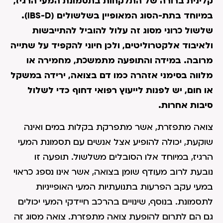
קלינית ברורה של התלקחות בתסמונת המעי הרגיז,
במיוחד בתת-הסוג המאופיין בשלשולים (IBS-D).
שלשול כרוני מסוג זה עלול להוביל להתייבשות
ולאיבוד אלקטרוליטים, ולכן חיוני להקפיד על שתייה
מרובה. במידה והתופעה מתמשכת, מחמירה או
מלווה בסימני אזהרה כמו דם בצואה, ירידה במשקל
או חום, יש לפנות לייעוץ רפואי דחוף כדי לשלול
סיבות אחרות.
צואה מתפזרת, אשר מתפרקת בקלות במים ואינה
שוקעת, יכולה להופיע אצל אנשים עם תסמונת המעי
הרגיז, במיוחד אלו הסובלים משלשול. תופעה זו
נובעת לרוב מעודף שומן בצואה, אשר אינו נספג כראוי
במעי עקב הפרעות בתנועתיות המעי האופייניות
לתסמונת. בנוסף, שינויים בהרכב חיידקי המעי יכולים
גם הם לתרום להופעת צואה מתפזרת. צואה מסוג זה