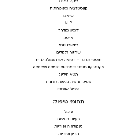
ריקול הילינג
קונסטלציה משפחתית
שיאצו
NLP
דמיון מודרך
אייפק
ביואורגונומי
שחזור גלגולים
תוספי תזונה – רפואה אורתומולקולרית
אקסס קונשסנס access consciousness
תטא הילינג
פסיכותרפיה בגישה רוחנית
טיפול אונטסו
תחומי טיפול:
עיכול
בעיות רגשיות
גינקולוגיה ופוריות
הריון ופוריות